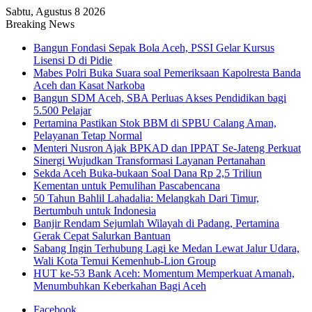
Sabtu, Agustus 8 2026
Breaking News
Bangun Fondasi Sepak Bola Aceh, PSSI Gelar Kursus
Lisensi D di Pidie
Mabes Polri Buka Suara soal Pemeriksaan Kapolresta Banda
Aceh dan Kasat Narkoba
Bangun SDM Aceh, SBA Perluas Akses Pendidikan bagi
5.500 Pelajar
Pertamina Pastikan Stok BBM di SPBU Calang Aman,
Pelayanan Tetap Normal
Menteri Nusron Ajak BPKAD dan IPPAT Se-Jateng Perkuat
Sinergi Wujudkan Transformasi Layanan Pertanahan
Sekda Aceh Buka-bukaan Soal Dana Rp 2,5 Triliun
Kementan untuk Pemulihan Pascabencana
50 Tahun Bahlil Lahadalia: Melangkah Dari Timur,
Bertumbuh untuk Indonesia
Banjir Rendam Sejumlah Wilayah di Padang, Pertamina
Gerak Cepat Salurkan Bantuan
Sabang Ingin Terhubung Lagi ke Medan Lewat Jalur Udara,
Wali Kota Temui Kemenhub-Lion Group
HUT ke-53 Bank Aceh: Momentum Memperkuat Amanah,
Menumbuhkan Keberkahan Bagi Aceh
Facebook