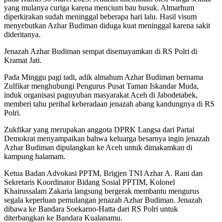
yang mulanya curiga karena mencium bau busuk. Almarhum
diperkirakan sudah meninggal beberapa hari lalu. Hasil visum
menyebutkan Azhar Budiman diduga kuat meninggal karena sakit
dideritanya.
Jenazah Azhar Budiman sempat disemayamkan di RS Polri di
Kramat Jati.
Pada Minggu pagi tadi, adik almahum Azhar Budiman bernama
Zulfikar menghubungi Pengurus Pusat Taman Iskandar Muda,
induk organisasi paguyuban masyarakat Aceh di Jabodetabek,
memberi tahu perihal keberadaan jenazah abang kandungnya di RS
Polri.
Zukfikar yang merupakan anggota DPRK Langsa dari Partai
Demokrat menyampaikan bahwa keluarga besarnya ingin jenazah
Azhar Budiman dipulangkan ke Aceh untuk dimakamkan di
kampung halamam.
Ketua Badan Advokasi PPTM, Brigjen TNI Azhar A. Rani dan
Sekretaris Koordinator Bidang Sosial PPTIM, Kolonel
Khairussalam Zakaria langsung bergerak membantu mengurus
segala keperluan pemulangan jenazah Azhar Budiman. Jenazah
dibawa ke Bandara Soekarno-Hatta dari RS Polri untuk
diterbangkan ke Bandara Kualanamu.