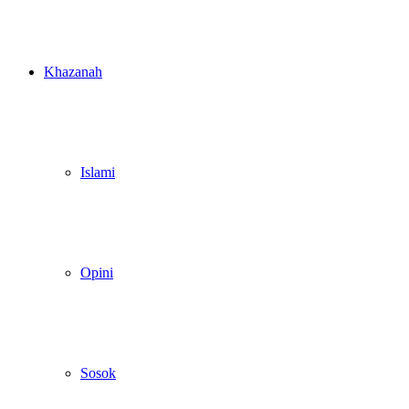
Khazanah
Islami
Opini
Sosok