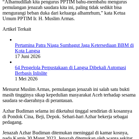
“Alhamudillah kita pengurus PPTIM bahu-membahu mengurus
pemulangan jenazah saudara kita ini, paling tidak sedikit bisa
mengurangi beban duka dari keluarga alhamrhum,” kata Ketua
Umum PPTIM Ir. H. Muslim Armas.
Artikel Terkait
Pertamina Patra Niaga Sumbagut Jaga Ketersediaan BBM di
Kota Langsa
17 Juni 2026
64 Pengelola Perpustakaan di Langsa Dibekali Automasi
Berbasis Inlislite
1 Mei 2026
Menurut Muslim Armas, pemulangan jenazah ini salah satu bukti
masih tingginya sikap kepedulian masyarakat Aceh terhadap sesama
saudara se-daerahnya di perantauan.
Azhar Budiman selama ini diketahui tinggal sendirian di kosannya
di Pondok Cina, Beji, Depok. Sehari-hari Azhar bekerja sebagai
pedagang.
Jenazah Azhar Budiman ditemukan meninggal di kamar kosnya,
pada Kamis 30 Maret 2023. Jenazah ditemukan oleh warga sekitar