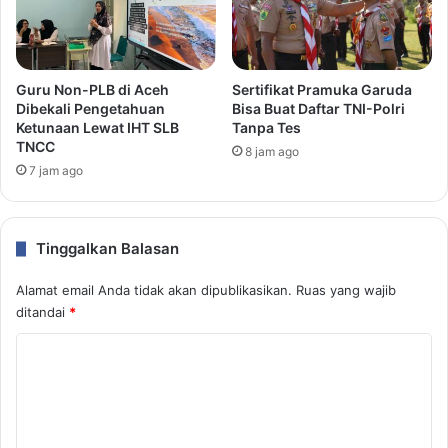
Guru Non-PLB di Aceh
Sertifikat Pramuka Garuda
Dibekali Pengetahuan
Bisa Buat Daftar TNI-Polri
Ketunaan Lewat IHT SLB
Tanpa Tes
TNCC
8 jam ago
7 jam ago
Tinggalkan Balasan
Alamat email Anda tidak akan dipublikasikan.
Ruas yang wajib
ditandai
*
K
o
m
e