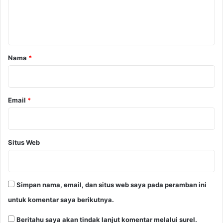
n
t
a
r
Nama
*
*
Email
*
Situs Web
Simpan nama, email, dan situs web saya pada peramban ini
untuk komentar saya berikutnya.
Beritahu saya akan tindak lanjut komentar melalui surel.