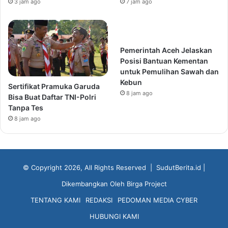
3 jam ago
7 jam ago
Pemerintah Aceh Jelaskan
Posisi Bantuan Kementan
untuk Pemulihan Sawah dan
Kebun
Sertifikat Pramuka Garuda
8 jam ago
Bisa Buat Daftar TNI-Polri
Tanpa Tes
8 jam ago
© Copyright 2026, All Rights Reserved |
SudutBerita.id
|
Dikembangkan Oleh
Birga Project
TENTANG KAMI
REDAKSI
PEDOMAN MEDIA CYBER
HUBUNGI KAMI