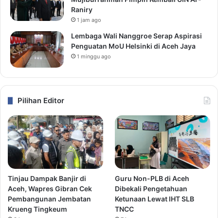
Raniry
1 jam ago
Lembaga Wali Nanggroe Serap Aspirasi
Penguatan MoU Helsinki di Aceh Jaya
1 minggu ago
Pilihan Editor
Tinjau Dampak Banjir di
Guru Non-PLB di Aceh
Aceh, Wapres Gibran Cek
Dibekali Pengetahuan
Pembangunan Jembatan
Ketunaan Lewat IHT SLB
Krueng Tingkeum
TNCC