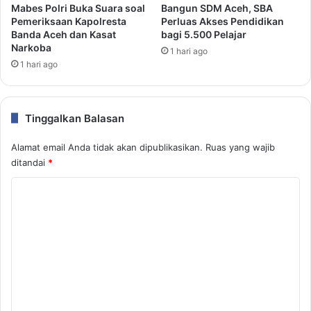
Mabes Polri Buka Suara soal
Bangun SDM Aceh, SBA
Pemeriksaan Kapolresta
Perluas Akses Pendidikan
Banda Aceh dan Kasat
bagi 5.500 Pelajar
Narkoba
1 hari ago
1 hari ago
Tinggalkan Balasan
Alamat email Anda tidak akan dipublikasikan.
Ruas yang wajib
ditandai
*
K
o
m
e
n
t