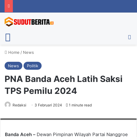
Menu
Ca
Home
/
News
News
Politik
PNA Banda Aceh Latih Saksi
TPS Pemilu 2024
Redaksi
3 Februari 2024
1 minute read
PNA melatih saksi TPS yang berlangsung di Elcomadante Coffe, Banda
Aceh, pada Sabtu (3/2/2024). Foto: PNA Banda Aceh
Banda Aceh –
Dewan Pimpinan Wilayah Partai Nanggroe