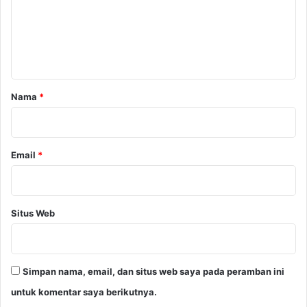
e
n
t
a
r
Nama
*
*
Email
*
Situs Web
Simpan nama, email, dan situs web saya pada peramban ini
untuk komentar saya berikutnya.