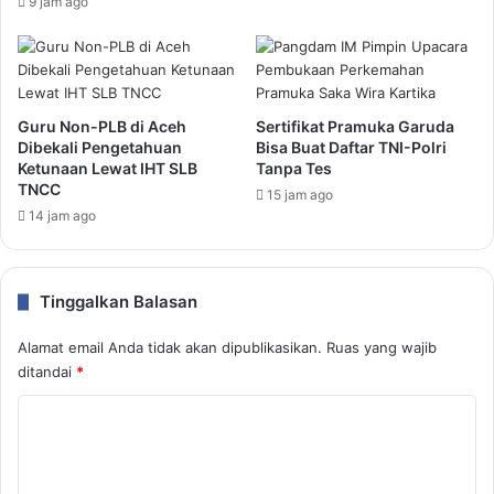
9 jam ago
Guru Non-PLB di Aceh
Sertifikat Pramuka Garuda
Dibekali Pengetahuan
Bisa Buat Daftar TNI-Polri
Ketunaan Lewat IHT SLB
Tanpa Tes
TNCC
15 jam ago
14 jam ago
Tinggalkan Balasan
Alamat email Anda tidak akan dipublikasikan.
Ruas yang wajib
ditandai
*
K
o
m