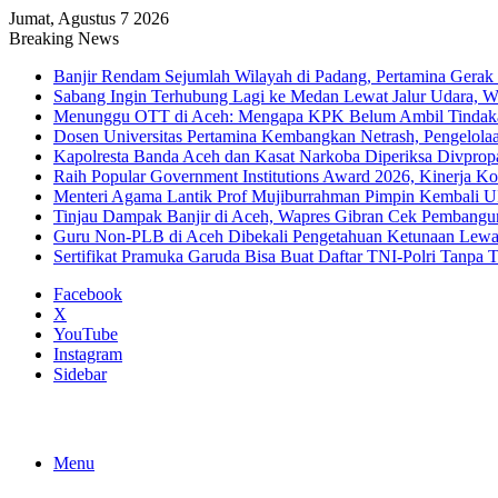
Jumat, Agustus 7 2026
Breaking News
Banjir Rendam Sejumlah Wilayah di Padang, Pertamina Gerak
Sabang Ingin Terhubung Lagi ke Medan Lewat Jalur Udara, 
Menunggu OTT di Aceh: Mengapa KPK Belum Ambil Tindak
Dosen Universitas Pertamina Kembangkan Netrash, Pengelola
Kapolresta Banda Aceh dan Kasat Narkoba Diperiksa Divprop
Raih Popular Government Institutions Award 2026, Kinerja 
Menteri Agama Lantik Prof Mujiburrahman Pimpin Kembali U
Tinjau Dampak Banjir di Aceh, Wapres Gibran Cek Pembang
Guru Non-PLB di Aceh Dibekali Pengetahuan Ketunaan Le
Sertifikat Pramuka Garuda Bisa Buat Daftar TNI-Polri Tanpa T
Facebook
X
YouTube
Instagram
Sidebar
Menu