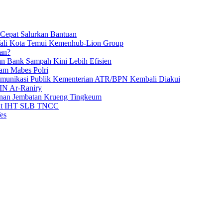
 Cepat Salurkan Bantuan
Wali Kota Temui Kemenhub-Lion Group
an?
an Bank Sampah Kini Lebih Efisien
am Mabes Polri
Komunikasi Publik Kementerian ATR/BPN Kembali Diakui
IN Ar-Raniry
unan Jembatan Krueng Tingkeum
wat IHT SLB TNCC
es