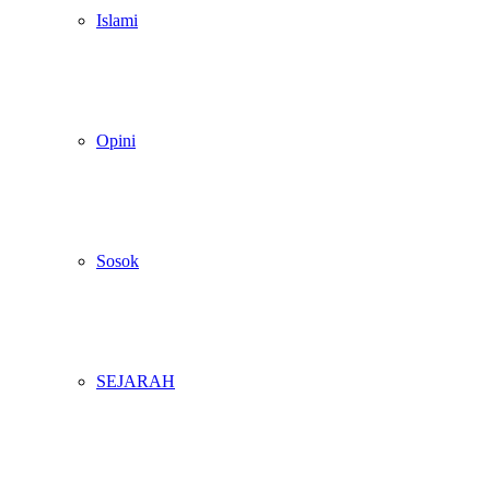
Islami
Opini
Sosok
SEJARAH