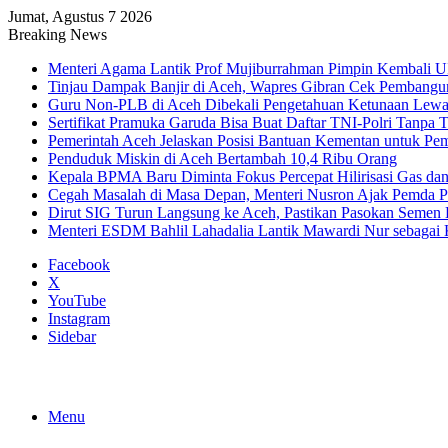
Jumat, Agustus 7 2026
Breaking News
Menteri Agama Lantik Prof Mujiburrahman Pimpin Kembali U
Tinjau Dampak Banjir di Aceh, Wapres Gibran Cek Pembang
Guru Non-PLB di Aceh Dibekali Pengetahuan Ketunaan Le
Sertifikat Pramuka Garuda Bisa Buat Daftar TNI-Polri Tanpa T
Pemerintah Aceh Jelaskan Posisi Bantuan Kementan untuk P
Penduduk Miskin di Aceh Bertambah 10,4 Ribu Orang
Kepala BPMA Baru Diminta Fokus Percepat Hilirisasi Gas d
Cegah Masalah di Masa Depan, Menteri Nusron Ajak Pemda Pe
Dirut SIG Turun Langsung ke Aceh, Pastikan Pasokan Semen
Menteri ESDM Bahlil Lahadalia Lantik Mawardi Nur sebaga
Facebook
X
YouTube
Instagram
Sidebar
Menu