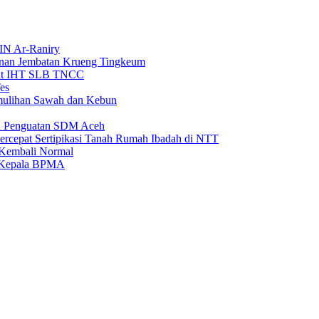
IN Ar-Raniry
unan Jembatan Krueng Tingkeum
wat IHT SLB TNCC
es
emulihan Sawah dan Kebun
an Penguatan SDM Aceh
rcepat Sertipikasi Tanah Rumah Ibadah di NTT
 Kembali Normal
i Kepala BPMA