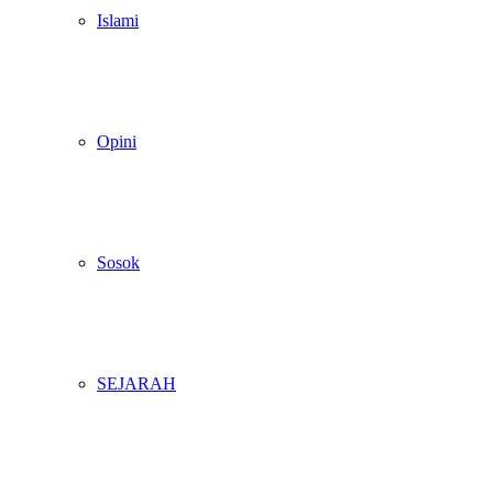
Islami
Opini
Sosok
SEJARAH