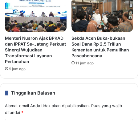
Menteri Nusron Ajak BPKAD
Sekda Aceh Buka-bukaan
dan IPPAT Se-Jateng Perkuat
Soal Dana Rp 2,5 Triliun
Sinergi Wujudkan
Kementan untuk Pemulihan
Transformasi Layanan
Pascabencana
Pertanahan
11 jam ago
9 jam ago
Tinggalkan Balasan
Alamat email Anda tidak akan dipublikasikan.
Ruas yang wajib
ditandai
*
K
o