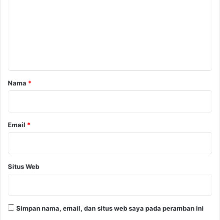
m
e
n
t
a
r
Nama
*
*
Email
*
Situs Web
Simpan nama, email, dan situs web saya pada peramban ini