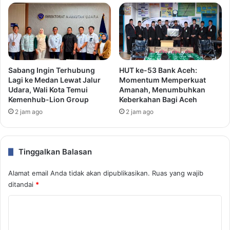
Sabang Ingin Terhubung
HUT ke-53 Bank Aceh:
Lagi ke Medan Lewat Jalur
Momentum Memperkuat
Udara, Wali Kota Temui
Amanah, Menumbuhkan
Kemenhub-Lion Group
Keberkahan Bagi Aceh
2 jam ago
2 jam ago
Tinggalkan Balasan
Alamat email Anda tidak akan dipublikasikan.
Ruas yang wajib
ditandai
*
K
o