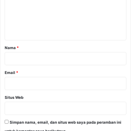
m
e
n
t
a
r
Nama
*
*
Email
*
Situs Web
Simpan nama, email, dan situs web saya pada peramban ini