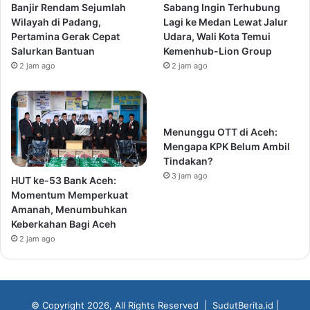
Banjir Rendam Sejumlah
Sabang Ingin Terhubung
Wilayah di Padang,
Lagi ke Medan Lewat Jalur
Pertamina Gerak Cepat
Udara, Wali Kota Temui
Salurkan Bantuan
Kemenhub-Lion Group
2 jam ago
2 jam ago
Menunggu OTT di Aceh:
Mengapa KPK Belum Ambil
Tindakan?
3 jam ago
HUT ke-53 Bank Aceh:
Momentum Memperkuat
Amanah, Menumbuhkan
Keberkahan Bagi Aceh
2 jam ago
© Copyright 2026, All Rights Reserved |
SudutBerita.id
|