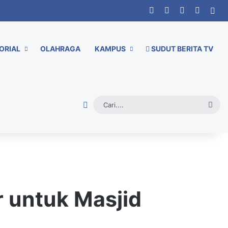
Facebook
X
YouTube
Instag
Sid
ORIAL
OLAHRAGA
KAMPUS
SUDUT BERITA TV
Random Article
Cari.
 untuk Masjid