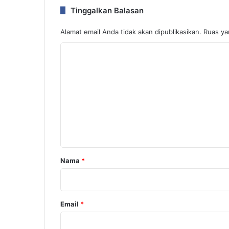
Tinggalkan Balasan
Alamat email Anda tidak akan dipublikasikan.
Ruas ya
K
o
m
e
n
t
a
r
Nama
*
*
Email
*