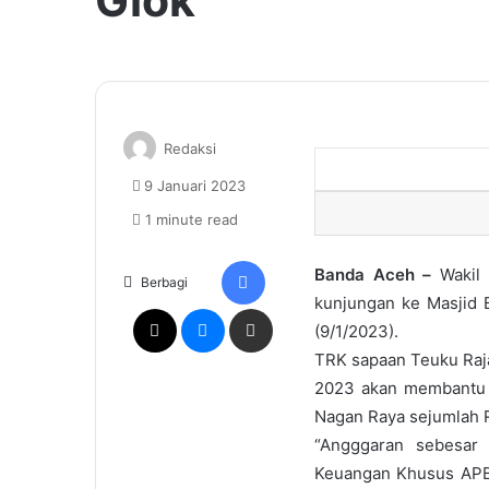
Giok
Redaksi
9 Januari 2023
1 minute read
Facebook
Banda Aceh –
Wakil
Berbagi
kunjungan ke Masjid B
X
Messenger
Share via Email
(9/1/2023).
TRK sapaan Teuku Raj
2023 akan membantu 
Nagan Raya sejumlah R
“Angggaran sebesar 
Keuangan Khusus APBA