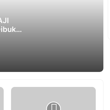
Mualem Harap Nasri Bekerja dengan
Baik
AJI
Dibuka
Polda Aceh Tangani 21 Perkara
Tambang Ilegal Sepanjang 2022-
2023
Viola Puspa Sari Cs Sulap Biji Pepaya
untuk Perawatan Rambut
Ulama Besar Al Azhar Mesir akan ke
Aceh
Kanwil Kemenhaj Aceh dan Asrama
Haji Kelas I Perkuat Sinergi dengan
Kajati Aceh