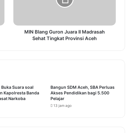
Mukhlisuddin Ilyas Tawarkan Aceh
Books Fair dalam Konferensi Kerja
Nasional
MIN Blang Guron Juara II Madrasah
Sehat Tingkat Provinsi Aceh
 Buka Suara soal
Bangun SDM Aceh, SBA Perluas
n Kapolresta Banda
Akses Pendidikan bagi 5.500
asat Narkoba
Pelajar
13 jam ago