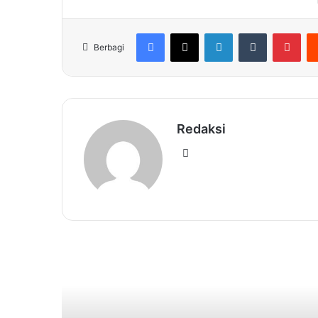
Facebook
X
LinkedIn
Tumblr
Pin
Berbagi
Redaksi
Website
Baca Selanjutnya