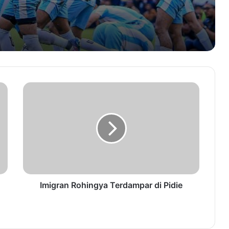
Lima Orang Jadi Tersangka dalam
Kasus Runtuhnya RS Regional Aceh
Tengah
Seorang Ayah di Banda Aceh Perkosa
Anak Saat Ibu Tertidur
Pemerintah Aceh Ajak Warga Kumpul
di Masjid Raya Baiturrahman Besok
Dua Warga Aceh Ditembak Aparat
Malaysia, Pj Gubernur Buka Suara
Imigran Rohingya Terdampar di Pidie