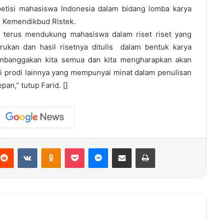
etisi mahasiswa Indonesia dalam bidang lomba karya
eh Kemendikbud Ristek.
n terus mendukung mahasiswa dalam riset riset yang
arukan dan hasil risetnya ditulis dalam bentuk karya
embanggakan kita semua dan kita mengharapkan akan
i prodi lainnya yang mempunyai minat dalam penulisan
pan,” tutup Farid. []
terest
Reddit
VKontakte
Odnoklassniki
Pocket
Messenger
Share via Email
Print
Sore Ini, Tim Tarkam Tantang PON
Aceh