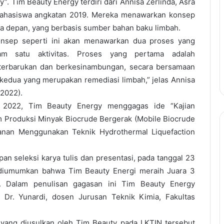
”. Tim Beauty Energy terdiri dari Annisa Zerlinda, Asra
 mahasiswa angkatan 2019. Mereka menawarkan konsep
a depan, yang berbasis sumber bahan baku limbah.
onsep seperti ini akan menawarkan dua proses yang
m satu aktivitas. Proses yang pertama adalah
terbarukan dan berkesinambungan, secara bersamaan
 kedua yang merupakan remediasi limbah,” jelas Annisa
/2022).
2022, Tim Beauty Energy menggagas ide “Kajian
Produksi Minyak Biocrude Bergerak (Mobile Biocrude
anan Menggunakan Teknik Hydrothermal Liquefaction
an seleksi karya tulis dan presentasi, pada tanggal 23
diumumkan bahwa Tim Beauty Energi meraih Juara 3
. Dalam penulisan gagasan ini Tim Beauty Energy
 Dr. Yunardi, dosen Jurusan Teknik Kimia, Fakultas
f yang diusulkan oleh Tim Beauty pada LKTIN tersebut