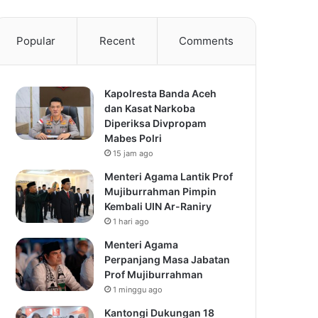
Popular
Recent
Comments
Kapolresta Banda Aceh
dan Kasat Narkoba
Diperiksa Divpropam
Mabes Polri
15 jam ago
Menteri Agama Lantik Prof
Mujiburrahman Pimpin
Kembali UIN Ar-Raniry
1 hari ago
Menteri Agama
Perpanjang Masa Jabatan
Prof Mujiburrahman
1 minggu ago
Kantongi Dukungan 18