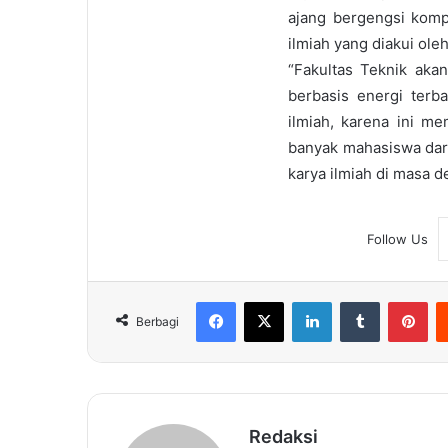
ajang bergengsi komp
ilmiah yang diakui ol
“Fakultas Teknik aka
berbasis energi terb
ilmiah, karena ini m
banyak mahasiswa dar
karya ilmiah di masa de
Follow Us
Facebook
X
LinkedIn
Tumblr
Pin
Berbagi
Redaksi