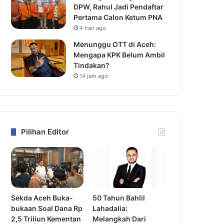
DPW, Rahul Jadi Pendaftar
Pertama Calon Ketum PNA
4 hari ago
Menunggu OTT di Aceh:
Mengapa KPK Belum Ambil
Tindakan?
14 jam ago
Pilihan Editor
Sekda Aceh Buka-
50 Tahun Bahlil
bukaan Soal Dana Rp
Lahadalia:
2,5 Triliun Kementan
Melangkah Dari