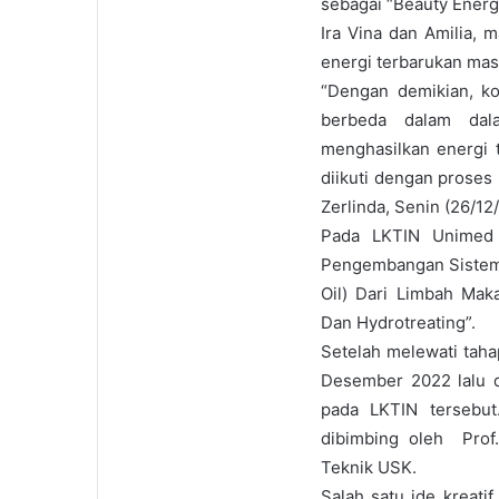
sebagai “Beauty Energy
Ira Vina dan Amilia,
energi terbarukan mas
“Dengan demikian, k
berbeda dalam dala
menghasilkan energi 
diikuti dengan proses
Zerlinda, Senin (26/12
Pada LKTIN Unimed 
Pengembangan Sistem 
Oil) Dari Limbah Mak
Dan Hydrotreating”.
Setelah melewati tahap
Desember 2022 lalu 
pada LKTIN tersebut
dibimbing oleh Prof.
Teknik USK.
Salah satu ide kreati