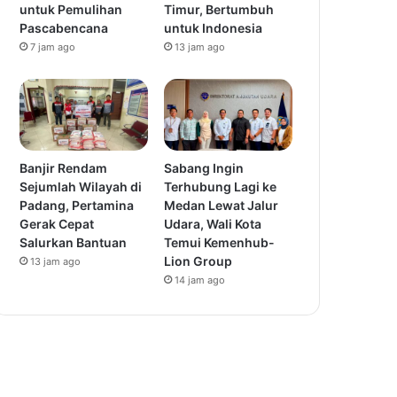
untuk Pemulihan
Timur, Bertumbuh
Pascabencana
untuk Indonesia
7 jam ago
13 jam ago
Banjir Rendam
Sabang Ingin
Sejumlah Wilayah di
Terhubung Lagi ke
Padang, Pertamina
Medan Lewat Jalur
Gerak Cepat
Udara, Wali Kota
Salurkan Bantuan
Temui Kemenhub-
Lion Group
13 jam ago
14 jam ago