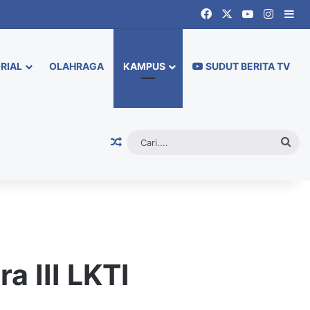
Facebook
X
YouTube
Instag
Si
RIAL
OLAHRAGA
KAMPUS
SUDUT BERITA TV
Random Article
Cari.
a III LKTI