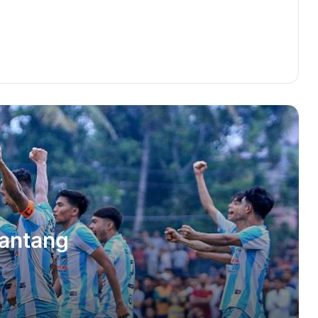
Wali Nanggroe Minta Disdik Segera
Tindak Lanjut Langkah Kerjasama
dengan Singapura
Kadisbudpar Aceh Sebut Pelepasan
Tukik Bisa Dijadikan Paket Wisata
Begini Perkembangan Kasus Dugaan
Korupsi Proyek Pantai Telaga Tujoh
Pusong
Wagub Fadhlullah Minta DPD RI
Perjuangkan Dana Otsus Aceh
Tantang
Zulhas Segera Lantik Pengurus DPW
PAN Aceh, Usung Semangat Abeh
Ubee Abeh Menuju 2029