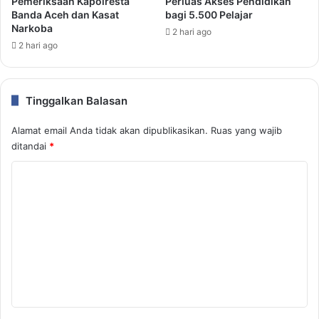
Pemeriksaan Kapolresta
Perluas Akses Pendidikan
Banda Aceh dan Kasat
bagi 5.500 Pelajar
Narkoba
2 hari ago
2 hari ago
Tinggalkan Balasan
Alamat email Anda tidak akan dipublikasikan.
Ruas yang wajib
ditandai
*
K
o
m
e
n
t
a