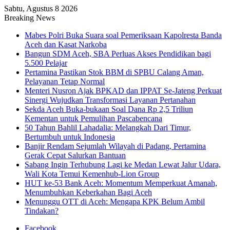
Sabtu, Agustus 8 2026
Breaking News
Mabes Polri Buka Suara soal Pemeriksaan Kapolresta Banda
Aceh dan Kasat Narkoba
Bangun SDM Aceh, SBA Perluas Akses Pendidikan bagi
5.500 Pelajar
Pertamina Pastikan Stok BBM di SPBU Calang Aman,
Pelayanan Tetap Normal
Menteri Nusron Ajak BPKAD dan IPPAT Se-Jateng Perkuat
Sinergi Wujudkan Transformasi Layanan Pertanahan
Sekda Aceh Buka-bukaan Soal Dana Rp 2,5 Triliun
Kementan untuk Pemulihan Pascabencana
50 Tahun Bahlil Lahadalia: Melangkah Dari Timur,
Bertumbuh untuk Indonesia
Banjir Rendam Sejumlah Wilayah di Padang, Pertamina
Gerak Cepat Salurkan Bantuan
Sabang Ingin Terhubung Lagi ke Medan Lewat Jalur Udara,
Wali Kota Temui Kemenhub-Lion Group
HUT ke-53 Bank Aceh: Momentum Memperkuat Amanah,
Menumbuhkan Keberkahan Bagi Aceh
Menunggu OTT di Aceh: Mengapa KPK Belum Ambil
Tindakan?
Facebook