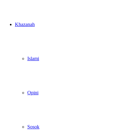
Khazanah
Islami
Opini
Sosok