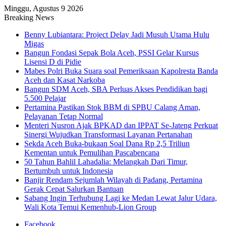
Minggu, Agustus 9 2026
Breaking News
Benny Lubiantara: Project Delay Jadi Musuh Utama Hulu
Migas
Bangun Fondasi Sepak Bola Aceh, PSSI Gelar Kursus
Lisensi D di Pidie
Mabes Polri Buka Suara soal Pemeriksaan Kapolresta Banda
Aceh dan Kasat Narkoba
Bangun SDM Aceh, SBA Perluas Akses Pendidikan bagi
5.500 Pelajar
Pertamina Pastikan Stok BBM di SPBU Calang Aman,
Pelayanan Tetap Normal
Menteri Nusron Ajak BPKAD dan IPPAT Se-Jateng Perkuat
Sinergi Wujudkan Transformasi Layanan Pertanahan
Sekda Aceh Buka-bukaan Soal Dana Rp 2,5 Triliun
Kementan untuk Pemulihan Pascabencana
50 Tahun Bahlil Lahadalia: Melangkah Dari Timur,
Bertumbuh untuk Indonesia
Banjir Rendam Sejumlah Wilayah di Padang, Pertamina
Gerak Cepat Salurkan Bantuan
Sabang Ingin Terhubung Lagi ke Medan Lewat Jalur Udara,
Wali Kota Temui Kemenhub-Lion Group
Facebook