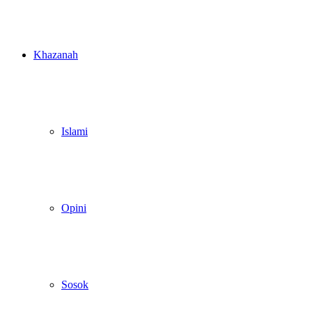
Khazanah
Islami
Opini
Sosok