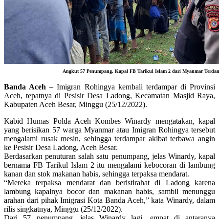
Angkut 57 Penumpang, Kapal FB Tarikul Islam 2 dari Myanmar Terdam
Banda Aceh –
Imigran Rohingya kembali terdampar di Provinsi
Aceh, tepatnya di Pesisir Desa Ladong, Kecamatan Masjid Raya,
Kabupaten Aceh Besar, Minggu (25/12/2022).
Kabid Humas Polda Aceh Kombes Winardy mengatakan, kapal
yang berisikan 57 warga Myanmar atau Imigran Rohingya tersebut
mengalami rusak mesin, sehingga terdampar akibat terbawa angin
ke Pesisir Desa Ladong, Aceh Besar.
Berdasarkan penuturan salah satu penumpang, jelas Winardy, kapal
bernama FB Tarikul Islam 2 itu mengalami kebocoran di lambung
kanan dan stok makanan habis, sehingga terpaksa mendarat.
“Mereka terpaksa mendarat dan beristirahat di Ladong karena
lambung kapalnya bocor dan makanan habis, sambil menunggu
arahan dari pihak Imigrasi Kota Banda Aceh,” kata Winardy, dalam
rilis singkatnya, Minggu (25/12/2022).
Dari 57 penumpang, jelas Winardy lagi, empat di antaranya