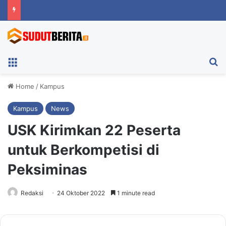
Menu
Ca
Home
/
Kampus
Kampus
News
USK Kirimkan 22 Peserta
untuk Berkompetisi di
Peksiminas
Redaksi
24 Oktober 2022
1 minute read