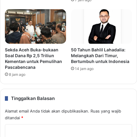
Sekda Aceh Buka-bukaan
50 Tahun Bahlil Lahadalia:
Soal Dana Rp 2,5 Triliun
Melangkah Dari Timur,
Kementan untuk Pemulihan
Bertumbuh untuk Indonesia
Pascabencana
14 jam ago
8 jam ago
Tinggalkan Balasan
Alamat email Anda tidak akan dipublikasikan.
Ruas yang wajib
ditandai
*
K