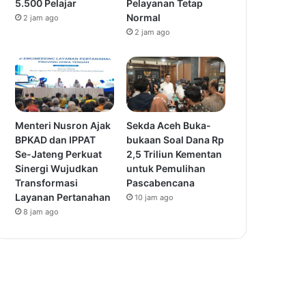
5.500 Pelajar
Pelayanan Tetap
Normal
2 jam ago
2 jam ago
Menteri Nusron Ajak
Sekda Aceh Buka-
BPKAD dan IPPAT
bukaan Soal Dana Rp
Se-Jateng Perkuat
2,5 Triliun Kementan
Sinergi Wujudkan
untuk Pemulihan
Transformasi
Pascabencana
Layanan Pertanahan
10 jam ago
8 jam ago