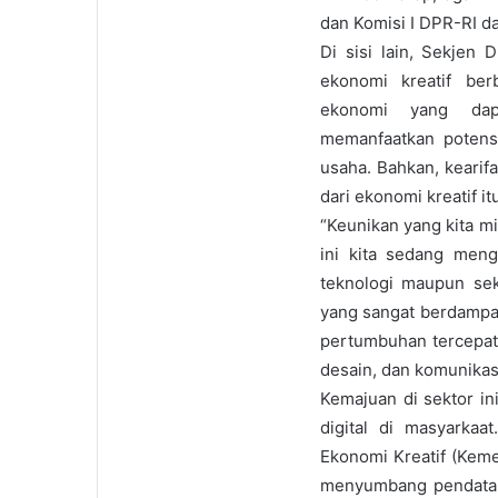
dan Komisi I DPR-RI da
Di sisi lain, Sekjen
ekonomi kreatif ber
ekonomi yang dapa
memanfaatkan potensi
usaha. Bahkan, kearif
dari ekonomi kreatif itu
“Keunikan yang kita mil
ini kita sedang meng
teknologi maupun sekt
yang sangat berdampa
pertumbuhan tercepat 
desain, dan komunikasi 
Kemajuan di sektor in
digital di masyarkaa
Ekonomi Kreatif (Keme
menyumbang pendatan s