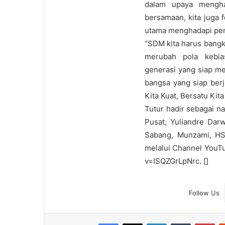
dalam upaya menghad
bersamaan, kita juga
utama menghadapi per
“SDM kita harus bangk
merubah pola kebia
generasi yang siap me
bangsa yang siap ber
Kita Kuat, Bersatu Kita
Tutur hadir sebagai n
Pusat, Yuliandre Da
Sabang, Munzami, HS,
melalui Channel YouT
v=ISQZGrLpNrc. []
Follow Us
Facebook
X
LinkedIn
Tumblr
Pin