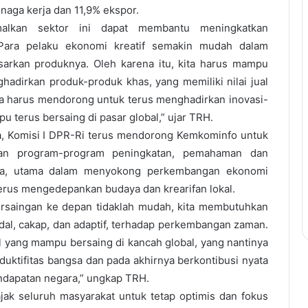
naga kerja dan 11,9% ekspor.
timalkan sektor ini dapat membantu meningkatkan
Para pelaku ekonomi kreatif semakin mudah dalam
arkan produknya. Oleh karena itu, kita harus mampu
hadirkan produk-produk khas, yang memiliki nilai jual
ita harus mendorong untuk terus menghadirkan inovasi-
u terus bersaing di pasar global,” ujar TRH.
ia, Komisi I DPR-Ri terus mendorong Kemkominfo untuk
n program-program peningkatan, pemahaman dan
a, utama dalam menyokong perkembangan ekonomi
 terus mengedepankan budaya dan krearifan lokal.
rsaingan ke depan tidaklah mudah, kita membutuhkan
al, cakap, dan adaptif, terhadap perkembangan zaman.
 yang mampu bersaing di kancah global, yang nantinya
ktifitas bangsa dan pada akhirnya berkontibusi nyata
ndapatan negara,” ungkap TRH.
jak seluruh masyarakat untuk tetap optimis dan fokus