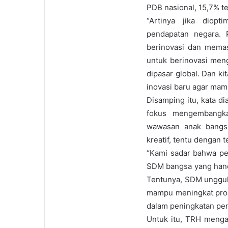
PDB nasional, 15,7% te
“Artinya jika diop
pendapatan negara. 
berinovasi dan memas
untuk berinovasi meng
dipasar global. Dan k
inovasi baru agar mamp
Disamping itu, kata d
fokus mengembangka
wawasan anak bangs
kreatif, tentu dengan
“Kami sadar bahwa pe
SDM bangsa yang hand
Tentunya, SDM unggul
mampu meningkat produ
dalam peningkatan pe
Untuk itu, TRH menga