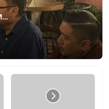
Budikdamber
M
Irma Sebut SPPG Polri Tak Ada yang
Berkasus karena Sesuai Standar
ijakan
Polres Pidie Kembali Ungkap Kasus
Narkotika
Aidil Fitri dan Nailul Amalia Juara Duta
Pelajar Sadar Hukum Aceh Besar
RSUD Meuraxa Terima Kedatangan
Tim Rekredensial dari BPJS Kesehatan
Santri Ruhul Qurani Dominasi Finalis
Lomba Berhitung USK se-Aceh Barat