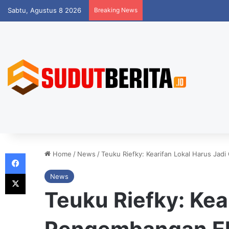
Sabtu, Agustus 8 2026
Breaking News
Facebook
Home
/
News
/
Teuku Riefky: Kearifan Lokal Harus Ja
X
News
Teuku Riefky: Kea