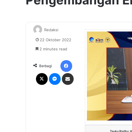
Pengembangan Ek
Redaksi
22 Oktober 2022
2 minutes read
Facebook
Berbagi
X
Messenger
Share via Email
Teuku Riefky: 