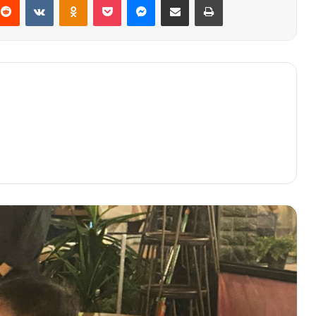
Pentingnya Strategi Pengembangan
UMKM Melalui Tiga Pilar Kebijakan di
Aceh
Single “OK” dari Tiwi T2 Pukau
Pengunjung Bhayangkara Fest 2023
Lamsujen, Surganya Para Pecinta
Durian di Aceh
8.142 Jiwa Terdampak Banjir dan
Longsor Aceh Selatan
Hadapi Kenaikan Harga Pangan, UPER
Berdayakan Warga Depok Lewat