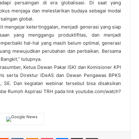
api persaingan di era globalisasi. Di saat yang
 fokus menjaga dan melestarikan budaya sebagai modal
saingan global.
it mengejar ketertinggalan, menjadi generasi yang siap
saan yang menggangu produktifitas, dan menjadi
mperbaiki hal-hal yang masih belum optimal, generasi
juang mewujudkan perubahan dan perbaikan. Bersama
 Bangkit,” tutupnya.
arasumber, Ketua Dewan Pakar ISKI dan Komisioner KPI
rwis serta Direktur IDeAS dan Dewan Pengawas BPKS
 SE. Dan kegiatan webinar tersebut bisa disaksikan
ube Rumoh Aspirasi TRH pada link youtube.com/watch?
terest
Reddit
VKontakte
Odnoklassniki
Pocket
Messenger
Share via Email
Print