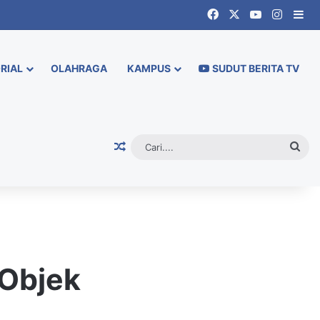
Facebook
X
YouTube
Instag
Si
RIAL
OLAHRAGA
KAMPUS
SUDUT BERITA TV
Random Article
Cari.
 Objek