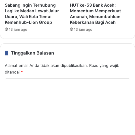
Sabang Ingin Terhubung
HUT ke-53 Bank Aceh:
Lagi ke Medan Lewat Jalur
Momentum Memperkuat
Udara, Wali Kota Temui
Amanah, Menumbuhkan
Kemenhub-Lion Group
Keberkahan Bagi Aceh
13 jam ago
13 jam ago
Tinggalkan Balasan
Alamat email Anda tidak akan dipublikasikan.
Ruas yang wajib
ditandai
*
K
o
m
e
n
t