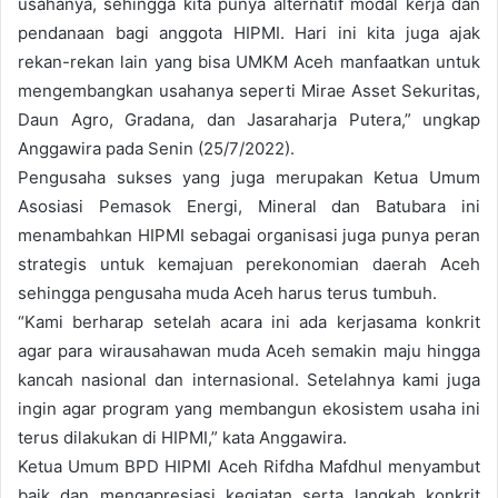
usahanya, sehingga kita punya alternatif modal kerja dan
pendanaan bagi anggota HIPMI. Hari ini kita juga ajak
rekan-rekan lain yang bisa UMKM Aceh manfaatkan untuk
mengembangkan usahanya seperti Mirae Asset Sekuritas,
Daun Agro, Gradana, dan Jasaraharja Putera,” ungkap
Anggawira pada Senin (25/7/2022).
Pengusaha sukses yang juga merupakan Ketua Umum
Asosiasi Pemasok Energi, Mineral dan Batubara ini
menambahkan HIPMI sebagai organisasi juga punya peran
strategis untuk kemajuan perekonomian daerah Aceh
sehingga pengusaha muda Aceh harus terus tumbuh.
“Kami berharap setelah acara ini ada kerjasama konkrit
agar para wirausahawan muda Aceh semakin maju hingga
kancah nasional dan internasional. Setelahnya kami juga
ingin agar program yang membangun ekosistem usaha ini
terus dilakukan di HIPMI,” kata Anggawira.
Ketua Umum BPD HIPMI Aceh Rifdha Mafdhul menyambut
baik dan mengapresiasi kegiatan serta langkah konkrit