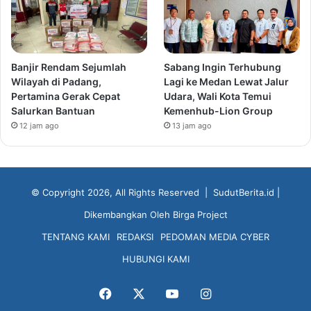
Banjir Rendam Sejumlah
Sabang Ingin Terhubung
Wilayah di Padang,
Lagi ke Medan Lewat Jalur
Pertamina Gerak Cepat
Udara, Wali Kota Temui
Salurkan Bantuan
Kemenhub-Lion Group
12 jam ago
13 jam ago
© Copyright 2026, All Rights Reserved |
SudutBerita.id
|
Dikembangkan Oleh
Birga Project
TENTANG KAMI
REDAKSI
PEDOMAN MEDIA CYBER
HUBUNGI KAMI
Facebook
X
YouTube
Instagram