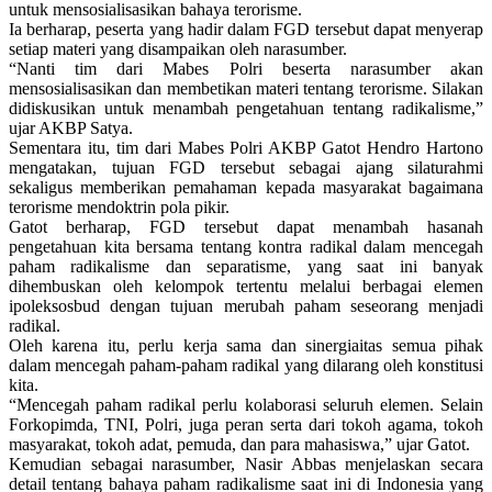
untuk mensosialisasikan bahaya terorisme.
Ia berharap, peserta yang hadir dalam FGD tersebut dapat menyerap
setiap materi yang disampaikan oleh narasumber.
“Nanti tim dari Mabes Polri beserta narasumber akan
mensosialisasikan dan membetikan materi tentang terorisme. Silakan
didiskusikan untuk menambah pengetahuan tentang radikalisme,”
ujar AKBP Satya.
Sementara itu, tim dari Mabes Polri AKBP Gatot Hendro Hartono
mengatakan, tujuan FGD tersebut sebagai ajang silaturahmi
sekaligus memberikan pemahaman kepada masyarakat bagaimana
terorisme mendoktrin pola pikir.
Gatot berharap, FGD tersebut dapat menambah hasanah
pengetahuan kita bersama tentang kontra radikal dalam mencegah
paham radikalisme dan separatisme, yang saat ini banyak
dihembuskan oleh kelompok tertentu melalui berbagai elemen
ipoleksosbud dengan tujuan merubah paham seseorang menjadi
radikal.
Oleh karena itu, perlu kerja sama dan sinergiaitas semua pihak
dalam mencegah paham-paham radikal yang dilarang oleh konstitusi
kita.
“Mencegah paham radikal perlu kolaborasi seluruh elemen. Selain
Forkopimda, TNI, Polri, juga peran serta dari tokoh agama, tokoh
masyarakat, tokoh adat, pemuda, dan para mahasiswa,” ujar Gatot.
Kemudian sebagai narasumber, Nasir Abbas menjelaskan secara
detail tentang bahaya paham radikalisme saat ini di Indonesia yang