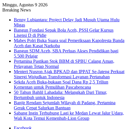
Minggu, Agustus 9 2026
Breaking News
Benny Lubiantara: Project Delay Jadi Musuh Utama Hulu
Migas
Bangun Fondasi Sepak Bola Aceh, PSSI Gelar Kursus
Lisensi D di Pidie
Mabes Polri Buka Suara soal Pemeriksaan Kapolresta Banda
Aceh dan Kasat Narkoba
Bangun SDM Aceh, SBA Perluas Akses Pendidikan bagi
5.500 Pelajar
Pertamina Pastikan Stok BBM di SPBU Calang Aman,
Pelayanan Tetap Normal
Menteri Nusron Ajak BPKAD dan IPPAT Se-Jateng Perkuat
Sinergi Wujudkan Transformasi Layanan Pertanahan
Sekda Aceh Buka-bukaan Soal Dana Rp 2,5 Triliun
Kementan untuk Pemulihan Pascabencana
50 Tahun Bahlil Lahadalia: Melangkah Dari Timur,
Bertumbuh untuk Indonesia
Banjir Rendam Sejumlah Wilayah di Padang, Pertamina
Gerak Cepat Salurkan Bantuan
Sabang Ingin Terhubung Lagi ke Medan Lewat Jalur Udara,
Wali Kota Temui Kemenhub-Lion Group
Facebook