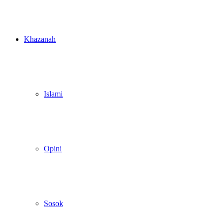
Khazanah
Islami
Opini
Sosok