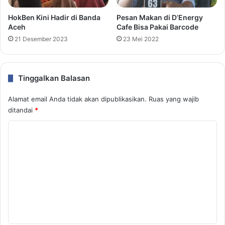
HokBen Kini Hadir di Banda
Pesan Makan di D’Energy
Aceh
Cafe Bisa Pakai Barcode
21 Desember 2023
23 Mei 2022
Tinggalkan Balasan
Alamat email Anda tidak akan dipublikasikan.
Ruas yang wajib
ditandai
*
K
o
m
e
n
t
a