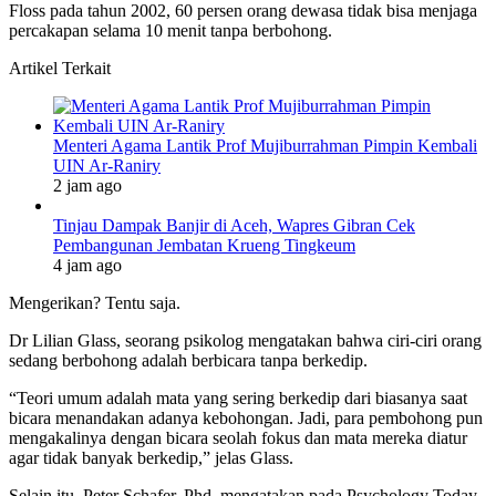
Floss pada tahun 2002, 60 persen orang dewasa tidak bisa menjaga
percakapan selama 10 menit tanpa berbohong.
Artikel Terkait
Menteri Agama Lantik Prof Mujiburrahman Pimpin Kembali
UIN Ar-Raniry
2 jam ago
Tinjau Dampak Banjir di Aceh, Wapres Gibran Cek
Pembangunan Jembatan Krueng Tingkeum
4 jam ago
Mengerikan? Tentu saja.
Dr Lilian Glass, seorang psikolog mengatakan bahwa ciri-ciri orang
sedang berbohong adalah berbicara tanpa berkedip.
“Teori umum adalah mata yang sering berkedip dari biasanya saat
bicara menandakan adanya kebohongan. Jadi, para pembohong pun
mengakalinya dengan bicara seolah fokus dan mata mereka diatur
agar tidak banyak berkedip,” jelas Glass.
Selain itu, Peter Schafer, Phd, mengatakan pada Psychology Today