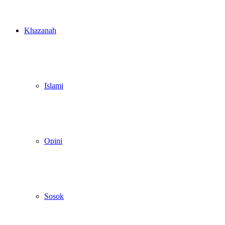
Khazanah
Islami
Opini
Sosok