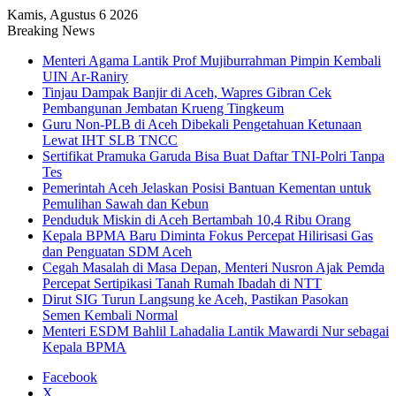
Kamis, Agustus 6 2026
Breaking News
Menteri Agama Lantik Prof Mujiburrahman Pimpin Kembali
UIN Ar-Raniry
Tinjau Dampak Banjir di Aceh, Wapres Gibran Cek
Pembangunan Jembatan Krueng Tingkeum
Guru Non-PLB di Aceh Dibekali Pengetahuan Ketunaan
Lewat IHT SLB TNCC
Sertifikat Pramuka Garuda Bisa Buat Daftar TNI-Polri Tanpa
Tes
Pemerintah Aceh Jelaskan Posisi Bantuan Kementan untuk
Pemulihan Sawah dan Kebun
Penduduk Miskin di Aceh Bertambah 10,4 Ribu Orang
Kepala BPMA Baru Diminta Fokus Percepat Hilirisasi Gas
dan Penguatan SDM Aceh
Cegah Masalah di Masa Depan, Menteri Nusron Ajak Pemda
Percepat Sertipikasi Tanah Rumah Ibadah di NTT
Dirut SIG Turun Langsung ke Aceh, Pastikan Pasokan
Semen Kembali Normal
Menteri ESDM Bahlil Lahadalia Lantik Mawardi Nur sebagai
Kepala BPMA
Facebook
X