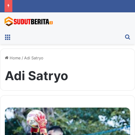
Menu
Ca
Home
/
Adi Satryo
Adi Satryo