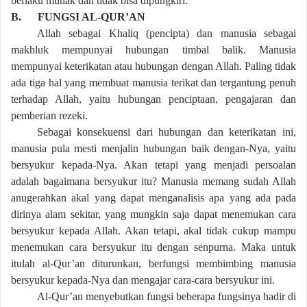
berlaku mutlak dan tidak bisa dipungkiri.
B.
FUNGSI AL-QUR’AN
Allah sebagai Khaliq (pencipta) dan manusia sebagai
makhluk mempunyai hubungan timbal balik. Manusia
mempunyai keterikatan atau hubungan dengan Allah. Paling tidak
ada tiga hal yang membuat manusia terikat dan tergantung penuh
terhadap Allah, yaitu hubungan penciptaan, pengajaran dan
pemberian rezeki.
Sebagai konsekuensi dari hubungan dan keterikatan ini,
manusia pula mesti menjalin hubungan baik dengan-Nya, yaitu
bersyukur kepada-Nya. Akan tetapi yang menjadi persoalan
adalah bagaimana bersyukur itu? Manusia memang sudah Allah
anugerahkan akal yang dapat menganalisis apa yang ada pada
dirinya alam sekitar, yang mungkin saja dapat menemukan cara
bersyukur kepada Allah. Akan tetapi, akal tidak cukup mampu
menemukan cara bersyukur itu dengan senpurna. Maka untuk
itulah al-Qur’an diturunkan, berfungsi membimbing manusia
bersyukur kepada-Nya dan mengajar cara-cara bersyukur ini.
Al-Qur’an menyebutkan fungsi beberapa fungsinya hadir di