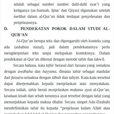
adalah sebagai sumber sumber dalil-dalil syar’i yang
ketiganya (as-Sunnah, Ijma’ dan Qiyas) digunakan setelah
melihat dalam al-Qur’an tidak terdapat penyelesaian dan
penjelasannya.
D.
PENDEKATAN POKOK DALAM STUDI AL-
QUR’AN
Al-Qur’an berupa teks dan dipengaruhi oleh konteks yang
ada (asbabun nuzul), jadi dalam pendekatannya perlu
mengiterpretasi teks tanpa melupakan konteksnya. Dalam
pendekatan al-Qur’an dikenal dengan metode tafsir dan takwil.
Secara bahasa, kata
tafsir
berasal dari fassara yang semakna
dengan
awdhaha
dan
bayyana
, dimana tafsir sebagai mashdar
dari
fassara
-semakna dengan
idhah
dan
tabyin
. Kata-kata tersebut
dapat diterjemahkan kepada menjelaskan atau menyatakan.
Secara istilah, tafsir berati
menjelaskan makana ayat
al-Qur’an,
keadaan kisah dan sebab turunnya ayat tersebut dengan lafal yang
menunjukkan kepada makna dhahir. Secara simpel Adz-Dzahabi
mendefinisikan tafsir itu kepada “penjelasan kalam Allah atau