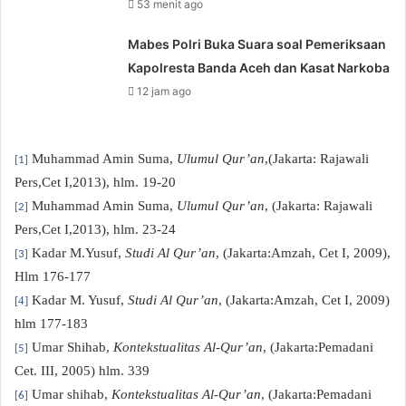
53 menit ago
Mabes Polri Buka Suara soal Pemeriksaan
Kapolresta Banda Aceh dan Kasat Narkoba
12 jam ago
Muhammad Amin Suma,
Ulumul Qur’an
,(Jakarta: Rajawali
[1]
Pers,Cet I,2013), hlm. 19-20
Muhammad Amin Suma,
Ulumul Qur’an
, (Jakarta: Rajawali
[2]
Pers,Cet I,2013), hlm. 23-24
Kadar M.Yusuf,
Studi Al Qur’an
, (Jakarta:Amzah, Cet I, 2009),
[3]
Hlm 176-177
Kadar M. Yusuf,
Studi Al Qur’an
, (Jakarta:Amzah, Cet I, 2009)
[4]
hlm 177-183
Umar Shihab,
Kontekstualitas Al-Qur’an
, (Jakarta:Pemadani
[5]
Cet. III, 2005) hlm. 339
Umar shihab,
Kontekstualitas Al-Qur’an
, (Jakarta:Pemadani
[6]