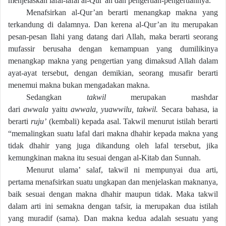
menjelaskan lafal-lafal al-Qur’an dan pengertian-pengertiannya.
Menafsirkan al-Qur’an berarti menangkap makna yang
terkandung di dalamnya. Dan kerena al-Qur’an itu merupakan
pesan-pesan Ilahi yang datang dari Allah, maka berarti seorang
mufassir berusaha dengan kemampuan yang dumilikinya
menangkap makna yang pengertian yang dimaksud Allah dalam
ayat-ayat tersebut, dengan demikian, seorang musafir berarti
menemui makna bukan mengadakan makna.
Sedangkan
takwil
merupakan mashdar
dari
awwala
yaitu
awwala, yuawwilu, takwil.
Secara bahasa, ia
berarti
ruju’
(kembali) kepada asal. Takwil menurut istilah berarti
“memalingkan suatu lafal dari makna dhahir kepada makna yang
tidak dhahir yang juga dikandung oleh lafal tersebut, jika
kemungkinan makna itu sesuai dengan al-Kitab dan Sunnah.
Menurut ulama’ salaf, takwil ni mempunyai dua arti,
pertama menafsirkan suatu ungkapan dan menjelaskan maknanya,
baik sesuai dengan makna dhahir maupun tidak. Maka takwil
dalam arti ini semakna dengan tafsir, ia merupakan dua istilah
yang muradif (sama). Dan makna kedua adalah sesuatu yang