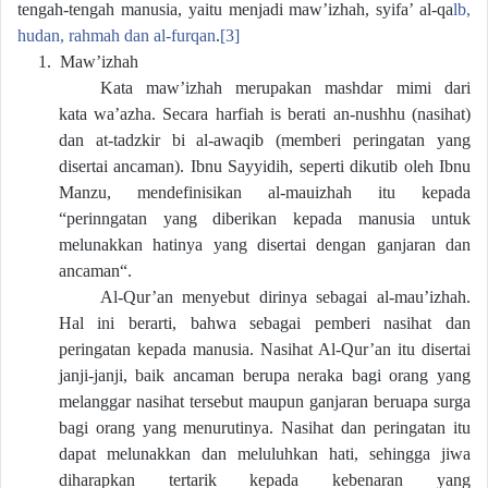
tengah-tengah manusia, yaitu menjadi maw’izhah, syifa’ al-qa
lb,
hudan, rahmah dan al-furqan
.
[3]
1.
Maw’izhah
Kata maw’izhah merupakan mashdar mimi dari
kata wa’azha. Secara harfiah is berati an-nushhu (nasihat)
dan at-tadzkir bi al-awaqib (memberi peringatan yang
disertai ancaman). Ibnu Sayyidih, seperti dikutib oleh Ibnu
Manzu, mendefinisikan al-mauizhah itu kepada
“perinngatan yang diberikan kepada manusia untuk
melunakkan hatinya yang disertai dengan ganjaran dan
ancaman“.
Al-Qur’an menyebut dirinya sebagai al-mau’izhah.
Hal ini berarti, bahwa sebagai pemberi nasihat dan
peringatan kepada manusia. Nasihat Al-Qur’an itu disertai
janji-janji, baik ancaman berupa neraka bagi orang yang
melanggar nasihat tersebut maupun ganjaran beruapa surga
bagi orang yang menurutinya. Nasihat dan peringatan itu
dapat melunakkan dan meluluhkan hati, sehingga jiwa
diharapkan tertarik kepada kebenaran yang