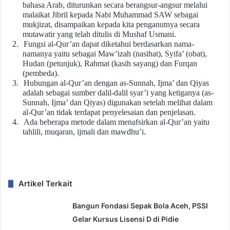
bahasa Arab, diturunkan secara berangsur-angsur melalui
malaikat Jibril kepada Nabi Muhammad SAW sebagai
mukjizat, disampaikan kepada kita penganutnya secara
mutawatir yang telah ditulis di Mushaf Usmani.
2.
Fungsi al-Qur’an dapat diketahui berdasarkan nama-
namanya yaitu sebagai Maw’izah (nasihat), Syifa’ (obat),
Hudan (petunjuk), Rahmat (kasih sayang) dan Furqan
(pembeda).
3.
Hubungan al-Qur’an dengan as-Sunnah, Ijma’ dan Qiyas
adalah sebagai sumber dalil-dalil syar’i yang ketiganya (as-
Sunnah, Ijma’ dan Qiyas) digunakan setelah melihat dalam
al-Qur’an tidak terdapat penyelesaian dan penjelasan.
4.
Ada beberapa metode dalam menafsirkan al-Qur’an yaitu
tahlili, muqaran, ijmali dan mawdhu’i.
Artikel Terkait
Bangun Fondasi Sepak Bola Aceh, PSSI
Gelar Kursus Lisensi D di Pidie