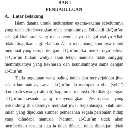
BAB I
PENDAHULUAN
A.
Latar Belakang
Islam datang untuk meluruskan agama-agama sebelumnya
yang telah diselewengkan oleh pengikutnya. Dibekali al-Qur’an
sebagai kitab suci yang mana otentitasnya sebagai wahyu Allah
tidak diragukan lagi. Bahkan Allah menantang kaumnya untuk
membuat yang serupa dengan al-Qur’an jika mereka ragu bahwa
al-Qur’an bukan wahyu akan tetapi manusia tidak sanggup
memmbuatnya yang kekhasan dan keunikannnya sama dengan
al-Qur’an.
Tiada ungkapan yang paling indah dan menyejukkan jiwa
selain lantunan ayat-ayat al-Qur’an. Ia merupakan obat (syifa’)
dan kasih sayang (rahmah) bagi umat manusia. Berdialog dengan
al-Qur’an sesuatu yang menyenangkan. Pesan-pesan yang
terkandung di dalamnya memikat jiwa. Sepantasnya, kitab suci
inilah yang dijadikan sumber pemecahan segala persoalan hidup
yang dihadapi manusia. Namun, al-Qur’an tidak akan
memberikan sesuatu jika ia tidak dibaca, tidak dipelajari, tidak