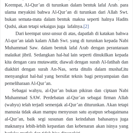
Keempat, Al-Qur’an di turunkan dalam bentuk lafal Arab. para
ulama meyakini bahwa Al-Qur’an di turunkan dari Allah Swt.
bukan semata-mata dalam bentuk makna seperti halnya Hadits
Qudsi, akan tetapi sekaigus juga lafalnya.
[2]
Dari keempat unsr-unsur di atas, dapatlah di katakan bahwa
Al-qur’an ialah kalam Allah Swt. yang di turunkan kepada Nabi
Muhammad Saw. dalam bentuk lafal Arab dengan perantaraan
malaikat jibril. Sedangkan hal-hal lain seperti dinukilkan kepada
kita dengan cara mutawattir, diawali dengan surah Al-fatihah dan
diakhiri dengan surah An-Nas, serta ditulis dalam mushaf,itu
menyangkut hal-hal yang bersifat teknis bagi penyampaian dan
pemeliharaan Al-Qur’an.
Sebagai wahyu, al-Qur’an bukan pikiran dan ciptaan Nabi
Muhammad SAW. Perdebatan al-Qur’an sebagai firman Allah
(wahyu) telah terjadi semenjak al-Qur’an diturunkan. Akan tetapi
manusia tidak akan mampu menyusun satu ayatpun sebagaimana
al-Qur’an, baik segi susunan dan keindahan bahasanya juga
maknanya lebih-lebih kepastian dan kebenaran akan isinya yang