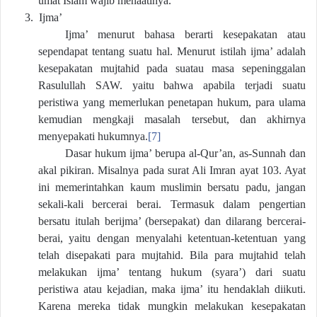
umat Islam wajib menaatinya.
3.
Ijma’
Ijma’ menurut bahasa berarti kesepakatan atau
sependapat tentang suatu hal. Menurut istilah ijma’ adalah
kesepakatan mujtahid pada suatau masa sepeninggalan
Rasulullah SAW. yaitu bahwa apabila terjadi suatu
peristiwa yang memerlukan penetapan hukum, para ulama
kemudian mengkaji masalah tersebut, dan akhirnya
menyepakati hukumnya.
[7]
Dasar hukum ijma’ berupa al-Qur’an, as-Sunnah dan
akal pikiran. Misalnya pada surat Ali Imran ayat 103. Ayat
ini memerintahkan kaum muslimin bersatu padu, jangan
sekali-kali bercerai berai. Termasuk dalam pengertian
bersatu itulah berijma’ (bersepakat) dan dilarang bercerai-
berai, yaitu dengan menyalahi ketentuan-ketentuan yang
telah disepakati para mujtahid. Bila para mujtahid telah
melakukan ijma’ tentang hukum (syara’) dari suatu
peristiwa atau kejadian, maka ijma’ itu hendaklah diikuti.
Karena mereka tidak mungkin melakukan kesepakatan