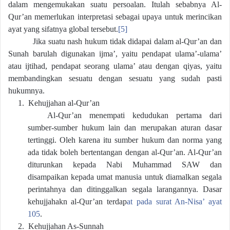
dalam mengemukakan suatu persoalan. Itulah sebabnya Al-
Qur’an memerlukan interpretasi sebagai upaya untuk merincikan
ayat yang sifatnya global tersebut.
[5]
Jika suatu nash hukum tidak didapai dalam al-Qur’an dan
Sunah barulah digunakan ijma’, yaitu pendapat ulama’-ulama’
atau ijtihad, pendapat seorang ulama’ atau dengan qiyas, yaitu
membandingkan sesuatu dengan sesuatu yang sudah pasti
hukumnya.
1.
Kehujjahan al-Qur’an
Al-Qur’an menempati kedudukan pertama dari
sumber-sumber hukum lain dan merupakan aturan dasar
tertinggi. Oleh karena itu sumber hukum dan norma yang
ada tidak boleh bertentangan dengan al-Qur’an. Al-Qur’an
diturunkan kepada Nabi Muhammad SAW dan
disampaikan kepada umat manusia untuk diamalkan segala
perintahnya dan ditinggalkan segala larangannya. Dasar
kehujjahakn al-Qur’an terdap
at pada surat An-Nisa’ ayat
105
.
2.
Kehujjahan As-Sunnah