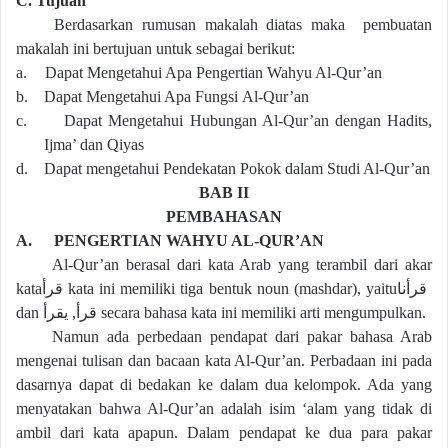
C.
Tujuan
Berdasarkan rumusan makalah diatas maka pembuatan
makalah ini bertujuan untuk sebagai berikut:
a.
Dapat Mengetahui Apa
Pengertian Wahyu Al-Qur’an
b.
Dapat Mengetahui Apa
Fungsi Al-Qur’an
c.
Dapat Mengetahui
Hubungan Al-Qur’an dengan Hadits,
Ijma’ dan Qiyas
d.
Dapat mengetahui Pendekatan Pokok dalam Studi Al-Qur’an
BAB II
PEMBAHASAN
A.
PENGERTIAN WAHYU AL-QUR’AN
Al-Qur’an berasal dari kata Arab yang terambil dari akar
kata
قرأ
kata ini memiliki tiga bentuk noun (mashdar), yaitu
قرأنا
dan
يقرأ
,
قرأ
secara bahasa kata ini memiliki arti mengumpulkan.
Namun ada perbedaan pendapat dari pakar bahasa Arab
mengenai tulisan dan bacaan kata Al-Qur’an. Perbadaan ini pada
dasarnya dapat di bedakan ke dalam dua kelompok. Ada yang
menyatakan bahwa Al-Qur’an adalah isim ‘alam yang tidak di
ambil dari kata apapun. Dalam pendapat ke dua para pakar