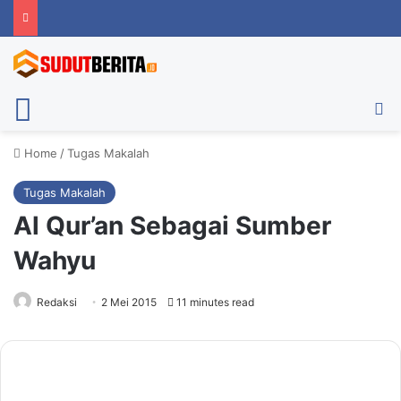
Menu
Ca
Home
/
Tugas Makalah
Tugas Makalah
Al Qur’an Sebagai Sumber
Wahyu
Redaksi
2 Mei 2015
11 minutes read