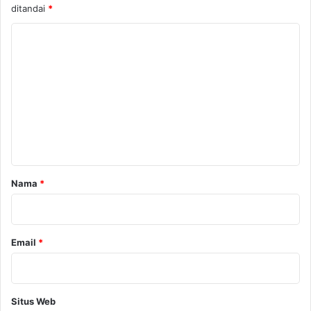
ditandai
*
K
o
m
e
n
t
a
r
Nama
*
*
Email
*
Situs Web