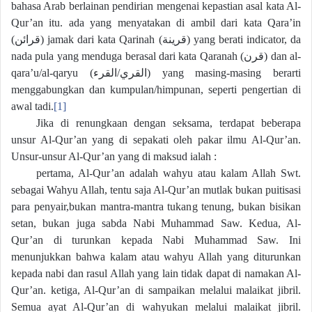
bahasa Arab berlainan pendirian mengenai kepastian asal kata Al-
Qur’an itu. ada yang menyatakan di ambil dari kata Qara’in
(
قرائن
) jamak dari kata Qarinah (
قرينة
) yang berati indicator, da
nada pula yang menduga berasal dari kata Qaranah (
قرن
) dan al-
qara’u/al-qaryu (
القرء
/
القري
) yang masing-masing berarti
menggabungkan dan kumpulan/himpunan, seperti pengertian di
awal tadi.
[1]
Jika di renungkaan dengan seksama, terdapat beberapa
unsur Al-Qur’an yang di sepakati oleh pakar ilmu Al-Qur’an.
Unsur-unsur Al-Qur’an yang di maksud ialah :
pertama, Al-Qur’an adalah wahyu atau kalam Allah Swt.
sebagai Wahyu Allah, tentu saja Al-Qur’an mutlak bukan puitisasi
para penyair,bukan mantra-mantra tukang tenung, bukan bisikan
setan, bukan juga sabda Nabi Muhammad Saw. Kedua, Al-
Qur’an di turunkan kepada Nabi Muhammad Saw. Ini
menunjukkan bahwa kalam atau wahyu Allah yang diturunkan
kepada nabi dan rasul Allah yang lain tidak dapat di namakan Al-
Qur’an. ketiga, Al-Qur’an di sampaikan melalui malaikat jibril.
Semua ayat Al-Qur’an di wahyukan melalui malaikat jibril.