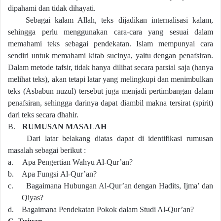
dipahami dan tidak dihayati.
Sebagai kalam Allah, teks dijadikan internalisasi kalam,
sehingga perlu menggunakan cara-cara yang sesuai dalam
memahami teks sebagai pendekatan. Islam mempunyai cara
sendiri untuk memahami kitab sucinya, yaitu dengan penafsiran.
Dalam metode tafsir, tidak hanya dilihat secara parsial saja (hanya
melihat teks), akan tetapi latar yang melingkupi dan menimbulkan
teks (Asbabun nuzul) tersebut juga menjadi pertimbangan dalam
penafsiran, sehingga darinya dapat diambil makna tersirat (spirit)
dari teks secara dhahir.
B.
RUMUSAN MASALAH
Dari latar belakang diatas dapat di identifikasi rumusan
masalah sebagai berikut :
a.
Apa Pengertian Wahyu Al-Qur’an?
b.
Apa Fungsi Al-Qur’an?
c.
Bagaimana
Hubungan Al-Qur’an dengan Hadits, Ijma’ dan
Qiyas?
d.
Bagaimana Pendekatan Pokok dalam Studi Al-Qur’an?