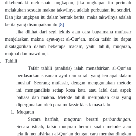
dikehendaki oleh suatu ungkapan, jika ungkapan itu perintah
melakukan sesuatu makna takwilnya adalah perbuatan itu sendiri.
Dan jika ungkpan itu dalam bentuk berita, maka takwilnya adalah
berita yang disampaikan itu.
[8]
Jika dilihat dari segi teknis atau cara bagaimana mufassir
menjelaskan makna ayat-ayat al-Qur’an, maka tafsir itu dapat
dikatagorikan dalam beberapa macam, yaitu tahlili, muqaran,
mujmal dan mawdhu,i.
.
Tahlili
Tafsir tahlili (analisis) ialah menafsirkan al-Qur’an
berdasarkan susunan ayat dan surah yang terdapat dalam
mushaf. Seorang mufassir, dengan menggunakan metode
ini, menganalisis setiap kosa kata atau lafal dari aspek
bahasa dan makna. Metode tahlili merupakan cara yang
dipergunakan oleh para mufassir klasik masa lalu.
1.
Muqaran
Secara harfiah,
muqaran
berarti
perbandingan
.
Secara istilah, tafsir muqaran berarti suatu metode atau
teknik menafsirkan al-Qur’an dengan cara membandingkan