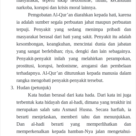
masyarakat, seperti sikap hedonisme, fitnah, kecanduan
narkoba, korupsi dan krisis moral lainnya.
Pemgobatan Al-Qur’an diarahkan kepada hati, karena
ia adalah sumber segala perbuatan jahat maupun perbuatan
terpuji. Penyakit yang sedang menimpa pribadi dan
masyarakat berasal dari hati yang sakit. Penyakit itu adalah
kesombongan, keangkuhan, mencintai dunia dan jabatan
yang sangat berlebihan; riya, dengki dan lain sebagainya.
Penyakit-penyakit inilah yang melahirkan perampokan,
prostitusi, korupsi, hedonisme, arogansi dan pembelaan
terhadapnya. Al-Qur’an diturunkan kepada manusia dalam
rangka mengobati penyakit-penyakit tersebut.
3.
Hudan (petunjuk)
Kata hudan berasal dari kata hada. Dari kata ini juga
terbentuk kata hidayah dan al-hadi, dimana yang terakhir ini
merupakan salah satu Asmaul Husna. Secara harfiah, ia
berarti menjelaskan, memberi tahu dan menunjukkan.
Dan al-hadi berarti yang memperlihatkan dan
memperkenalkan kepada hamban-Nya jalan mengetahui-