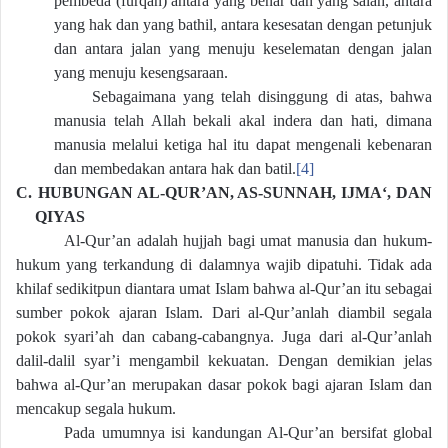
pembeda (furqan) antara yang benar dan yang salah, antara
yang hak dan yang bathil, antara kesesatan dengan petunjuk
dan antara jalan yang menuju keselematan dengan jalan
yang menuju kesengsaraan.
Sebagaimana yang telah disinggung di atas, bahwa
manusia telah Allah bekali akal indera dan hati, dimana
manusia melalui ketiga hal itu dapat mengenali kebenaran
dan membedakan antara hak dan batil.
[4]
C.
HUBUNGAN AL-QUR’AN, AS-SUNNAH, IJMA‘, DAN
QIYAS
Al-Qur’an adalah hujjah bagi umat manusia dan hukum-
hukum yang terkandung di dalamnya wajib dipatuhi. Tidak ada
khilaf sedikitpun diantara umat Islam bahwa al-Qur’an itu sebagai
sumber pokok ajaran Islam. Dari al-Qur’anlah diambil segala
pokok syari’ah dan cabang-cabangnya. Juga dari al-Qur’anlah
dalil-dalil syar’i mengambil kekuatan. Dengan demikian jelas
bahwa al-Qur’an merupakan dasar pokok bagi ajaran Islam dan
mencakup segala hukum.
Pada umumnya isi kandungan Al-Qur’an bersifat global