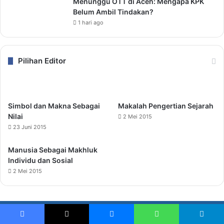
Menunggu OTT di Aceh: Mengapa KPK
Belum Ambil Tindakan?
1 hari ago
Pilihan Editor
Simbol dan Makna Sebagai
Makalah Pengertian Sejarah
Nilai
2 Mei 2015
23 Juni 2015
Manusia Sebagai Makhluk
Individu dan Sosial
2 Mei 2015
© Copyright 2026, All Rights Reserved |
SudutBerita.id
|
Facebook
X
Messenger
WhatsApp
Telegram