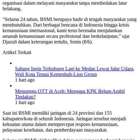
organisasi dalam melayani masyarakat tanpa membedakan latar
belakang.
“Selama 24 tahun, BSMI berupaya hadir di tengah masyarakat yang
membutuhkan. Dari berbagai bencana di Indonesia hingga krisis
kemanusiaan internasional, kami terus berusaha menjalankan
amanah kemanusiaan secara profesional dan berkelanjutan,” ujar
Djazuli dalam keterangan tertulis, Senin (8/6).
Artikel Terkait
Sabang Ingin Terhubung Lagi ke Medan Lewat Jalur Udara,
Wali Kota Temui Kemenhub-Lion Group
1 hari ago
Menunggu OTT di Aceh: Mengapa KPK Belum Ambil
Tindakan?
1 hari ago
Saat ini BSMI memiliki jaringan di 24 provinsi dan 155
kabupaten/kota di seluruh Indonesia. Jaringan tersebut menjadi
kekuatan utama dalam mempercepat respons kemanusiaan,
pelayanan kesehatan, dan pemberdayaan masyarakat.