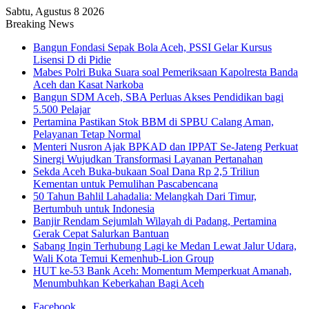
Sabtu, Agustus 8 2026
Breaking News
Bangun Fondasi Sepak Bola Aceh, PSSI Gelar Kursus
Lisensi D di Pidie
Mabes Polri Buka Suara soal Pemeriksaan Kapolresta Banda
Aceh dan Kasat Narkoba
Bangun SDM Aceh, SBA Perluas Akses Pendidikan bagi
5.500 Pelajar
Pertamina Pastikan Stok BBM di SPBU Calang Aman,
Pelayanan Tetap Normal
Menteri Nusron Ajak BPKAD dan IPPAT Se-Jateng Perkuat
Sinergi Wujudkan Transformasi Layanan Pertanahan
Sekda Aceh Buka-bukaan Soal Dana Rp 2,5 Triliun
Kementan untuk Pemulihan Pascabencana
50 Tahun Bahlil Lahadalia: Melangkah Dari Timur,
Bertumbuh untuk Indonesia
Banjir Rendam Sejumlah Wilayah di Padang, Pertamina
Gerak Cepat Salurkan Bantuan
Sabang Ingin Terhubung Lagi ke Medan Lewat Jalur Udara,
Wali Kota Temui Kemenhub-Lion Group
HUT ke-53 Bank Aceh: Momentum Memperkuat Amanah,
Menumbuhkan Keberkahan Bagi Aceh
Facebook