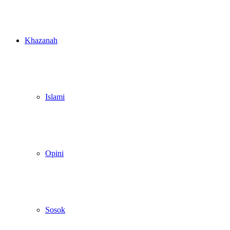
Khazanah
Islami
Opini
Sosok