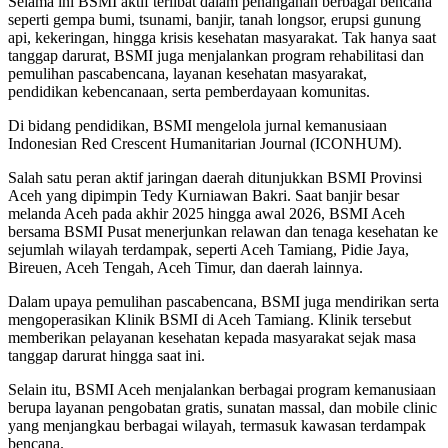
Selama ini BSMI aktif terlibat dalam penanganan berbagai bencana
seperti gempa bumi, tsunami, banjir, tanah longsor, erupsi gunung
api, kekeringan, hingga krisis kesehatan masyarakat. Tak hanya saat
tanggap darurat, BSMI juga menjalankan program rehabilitasi dan
pemulihan pascabencana, layanan kesehatan masyarakat,
pendidikan kebencanaan, serta pemberdayaan komunitas.
Di bidang pendidikan, BSMI mengelola jurnal kemanusiaan
Indonesian Red Crescent Humanitarian Journal (ICONHUM).
Salah satu peran aktif jaringan daerah ditunjukkan BSMI Provinsi
Aceh yang dipimpin Tedy Kurniawan Bakri. Saat banjir besar
melanda Aceh pada akhir 2025 hingga awal 2026, BSMI Aceh
bersama BSMI Pusat menerjunkan relawan dan tenaga kesehatan ke
sejumlah wilayah terdampak, seperti Aceh Tamiang, Pidie Jaya,
Bireuen, Aceh Tengah, Aceh Timur, dan daerah lainnya.
Dalam upaya pemulihan pascabencana, BSMI juga mendirikan serta
mengoperasikan Klinik BSMI di Aceh Tamiang. Klinik tersebut
memberikan pelayanan kesehatan kepada masyarakat sejak masa
tanggap darurat hingga saat ini.
Selain itu, BSMI Aceh menjalankan berbagai program kemanusiaan
berupa layanan pengobatan gratis, sunatan massal, dan mobile clinic
yang menjangkau berbagai wilayah, termasuk kawasan terdampak
bencana.