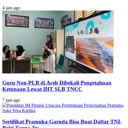
4 jam ago
Guru Non-PLB di Aceh Dibekali Pengetahuan
Ketunaan Lewat IHT SLB TNCC
7 jam ago
Sertifikat Pramuka Garuda Bisa Buat Daftar TNI-
Polri Tanpa Tes