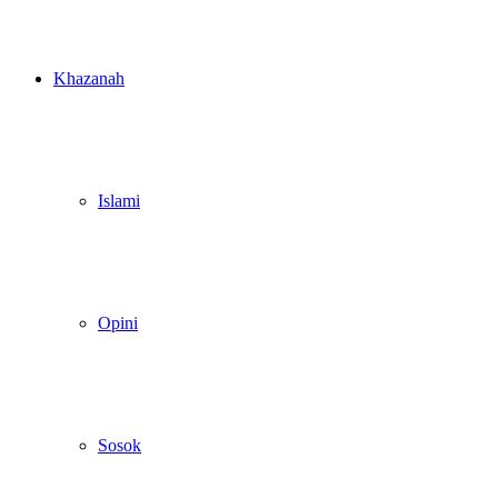
Khazanah
Islami
Opini
Sosok