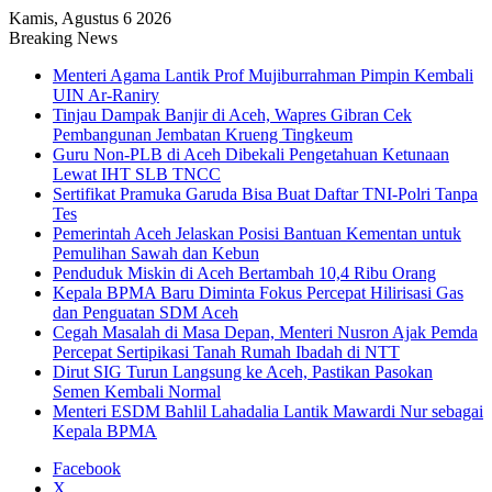
Kamis, Agustus 6 2026
Breaking News
Menteri Agama Lantik Prof Mujiburrahman Pimpin Kembali
UIN Ar-Raniry
Tinjau Dampak Banjir di Aceh, Wapres Gibran Cek
Pembangunan Jembatan Krueng Tingkeum
Guru Non-PLB di Aceh Dibekali Pengetahuan Ketunaan
Lewat IHT SLB TNCC
Sertifikat Pramuka Garuda Bisa Buat Daftar TNI-Polri Tanpa
Tes
Pemerintah Aceh Jelaskan Posisi Bantuan Kementan untuk
Pemulihan Sawah dan Kebun
Penduduk Miskin di Aceh Bertambah 10,4 Ribu Orang
Kepala BPMA Baru Diminta Fokus Percepat Hilirisasi Gas
dan Penguatan SDM Aceh
Cegah Masalah di Masa Depan, Menteri Nusron Ajak Pemda
Percepat Sertipikasi Tanah Rumah Ibadah di NTT
Dirut SIG Turun Langsung ke Aceh, Pastikan Pasokan
Semen Kembali Normal
Menteri ESDM Bahlil Lahadalia Lantik Mawardi Nur sebagai
Kepala BPMA
Facebook
X