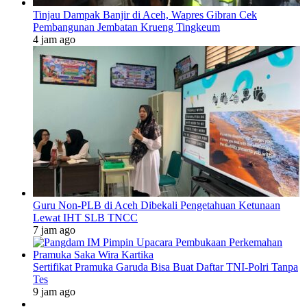
Tinjau Dampak Banjir di Aceh, Wapres Gibran Cek
Pembangunan Jembatan Krueng Tingkeum
4 jam ago
Guru Non-PLB di Aceh Dibekali Pengetahuan Ketunaan
Lewat IHT SLB TNCC
7 jam ago
Sertifikat Pramuka Garuda Bisa Buat Daftar TNI-Polri Tanpa
Tes
9 jam ago