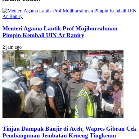
Menteri Agama Lantik Prof Mujiburrahman
Pimpin Kembali UIN Ar-Raniry
2 jam ago
Tinjau Dampak Banjir di Aceh, Wapres Gibran Cek
Pembangunan Jembatan Krueng Tingkeum