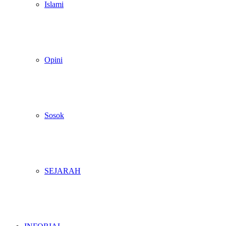
Islami
Opini
Sosok
SEJARAH