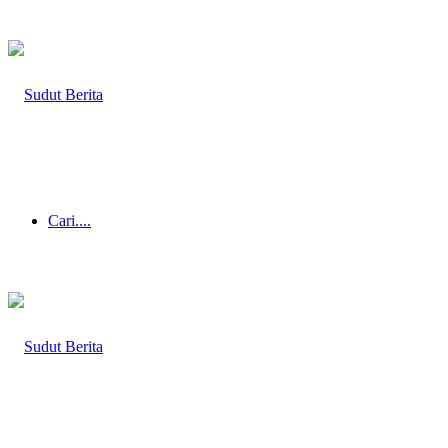
Cari....