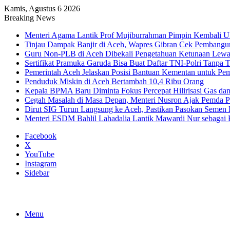
Kamis, Agustus 6 2026
Breaking News
Menteri Agama Lantik Prof Mujiburrahman Pimpin Kembali U
Tinjau Dampak Banjir di Aceh, Wapres Gibran Cek Pembang
Guru Non-PLB di Aceh Dibekali Pengetahuan Ketunaan Le
Sertifikat Pramuka Garuda Bisa Buat Daftar TNI-Polri Tanpa T
Pemerintah Aceh Jelaskan Posisi Bantuan Kementan untuk P
Penduduk Miskin di Aceh Bertambah 10,4 Ribu Orang
Kepala BPMA Baru Diminta Fokus Percepat Hilirisasi Gas d
Cegah Masalah di Masa Depan, Menteri Nusron Ajak Pemda Pe
Dirut SIG Turun Langsung ke Aceh, Pastikan Pasokan Semen
Menteri ESDM Bahlil Lahadalia Lantik Mawardi Nur sebaga
Facebook
X
YouTube
Instagram
Sidebar
Menu