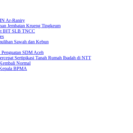
IN Ar-Raniry
unan Jembatan Krueng Tingkeum
wat IHT SLB TNCC
es
emulihan Sawah dan Kebun
an Penguatan SDM Aceh
rcepat Sertipikasi Tanah Rumah Ibadah di NTT
 Kembali Normal
i Kepala BPMA