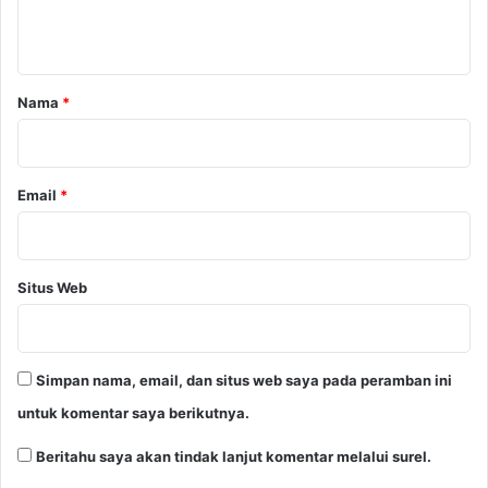
t
a
r
Nama
*
*
Email
*
Situs Web
Simpan nama, email, dan situs web saya pada peramban ini
untuk komentar saya berikutnya.
Beritahu saya akan tindak lanjut komentar melalui surel.