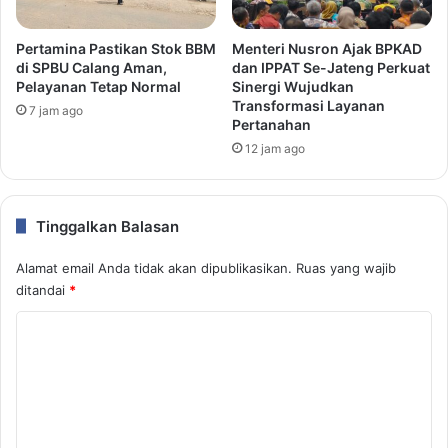
Pertamina Pastikan Stok BBM
Menteri Nusron Ajak BPKAD
di SPBU Calang Aman,
dan IPPAT Se-Jateng Perkuat
Pelayanan Tetap Normal
Sinergi Wujudkan
Transformasi Layanan
7 jam ago
Pertanahan
12 jam ago
Tinggalkan Balasan
Alamat email Anda tidak akan dipublikasikan.
Ruas yang wajib
ditandai
*
K
o
m
e
n