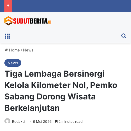
Menu
Ca
Home
/
News
News
Tiga Lembaga Bersinergi
Kelola Kilometer Nol, Pemko
Sabang Dorong Wisata
Berkelanjutan
Redaksi
9 Mei 2026
2 minutes read
Tiga Lembaga Bersinergi Kelola Kilometer Nol, Pemko Sabang Dorong