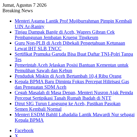
Jumat, Agustus 7 2026
Breaking News
Menteri Agama Lantik Prof Mujiburrahman Pimpin Kembali
UIN Ar-Raniry
Tinjau Dampak Banjir di Aceh, Wapres Gibran Cek
Pembangunan Jembatan Krueng Tingkeum
Guru Non-PLB di Aceh Dibekali Pengetahuan Ketunaan
Lewat IHT SLB TNCC
Sertifikat Pramuka Garuda Bisa Buat Daftar TNI-Polri Tanpa
Tes
Pemerintah Aceh Jelaskan Posisi Bantuan Kementan untuk
Pemulihan Sawah dan Kebun
Penduduk Miskin di Aceh Bertambah 10,4 Ribu Orang
Kepala BPMA Baru Diminta Fokus Percepat Hilirisasi Gas
dan Penguatan SDM Aceh
Cegah Masalah di Masa Depan, Menteri Nusron Ajak Pemda
Percepat Sertipikasi Tanah Rumah Ibadah di NTT
Dirut SIG Turun Langsung ke Aceh, Pastikan Pasokan
Semen Kembali Normal
Menteri ESDM Bahlil Lahadalia Lantik Mawardi Nur sebagai
Kepala BPMA
Facebook
X