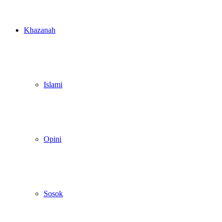
Khazanah
Islami
Opini
Sosok