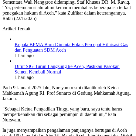
Sementara Wali Nanggroe didampingi Staf Khusus DR. M. Raviq.
“Ya, pertemuan silaturahmi kemarin membahas beberapa isu terkait
penegakan hukum di Aceh,” kata Zulfikar dalam keterangannya,
Rabu (22/1/2025).
Artikel Terkait
Kepala BPMA Baru Diminta Fokus Percepat Hilirisasi Gas
dan Penguatan SDM Aceh
1 hari ago
Dirut SIG Turun Langsung ke Aceh, Pastikan Pasokan
Semen Kembali Normal
1 hari ago
Pada 9 Januari 2025 lalu, Nursyam resmi dilantik oleh Ketua
Mahkamah Agung RI, Prof Sunarto di Gedung Mahkamah Agung,
Jakarta.
“Sebagai Ketua Pengadilan Tinggi yang baru, saya tentu harus
memperkenalkan diri sebagai pemimpin di daerah ini,” kata
Nursyam.
Ia juga menyampaikan pengalaman panjangnya bertugas di Aceh
sejak 1992, mulai dari Singkil, Banda Aceh, hingga menjabat Wakil