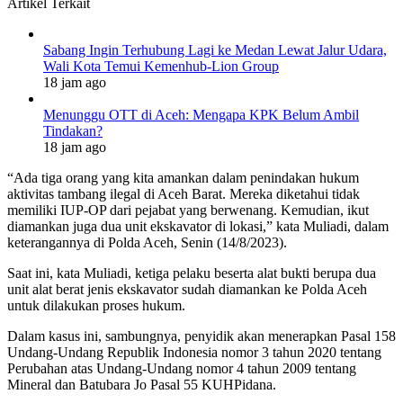
Artikel Terkait
Sabang Ingin Terhubung Lagi ke Medan Lewat Jalur Udara,
Wali Kota Temui Kemenhub-Lion Group
18 jam ago
Menunggu OTT di Aceh: Mengapa KPK Belum Ambil
Tindakan?
18 jam ago
“Ada tiga orang yang kita amankan dalam penindakan hukum
aktivitas tambang ilegal di Aceh Barat. Mereka diketahui tidak
memiliki IUP-OP dari pejabat yang berwenang. Kemudian, ikut
diamankan juga dua unit ekskavator di lokasi,” kata Muliadi, dalam
keterangannya di Polda Aceh, Senin (14/8/2023).
Saat ini, kata Muliadi, ketiga pelaku beserta alat bukti berupa dua
unit alat berat jenis ekskavator sudah diamankan ke Polda Aceh
untuk dilakukan proses hukum.
Dalam kasus ini, sambungnya, penyidik akan menerapkan Pasal 158
Undang-Undang Republik Indonesia nomor 3 tahun 2020 tentang
Perubahan atas Undang-Undang nomor 4 tahun 2009 tentang
Mineral dan Batubara Jo Pasal 55 KUHPidana.