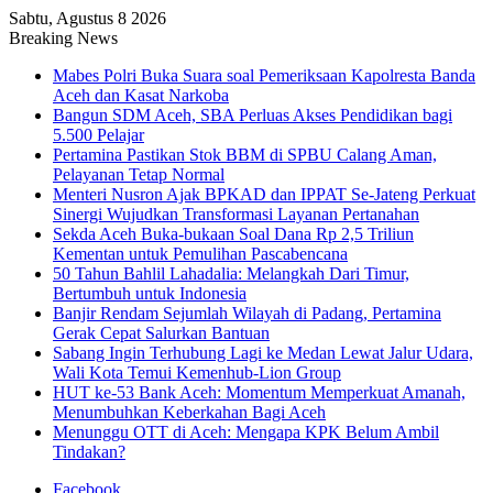
Sabtu, Agustus 8 2026
Breaking News
Mabes Polri Buka Suara soal Pemeriksaan Kapolresta Banda
Aceh dan Kasat Narkoba
Bangun SDM Aceh, SBA Perluas Akses Pendidikan bagi
5.500 Pelajar
Pertamina Pastikan Stok BBM di SPBU Calang Aman,
Pelayanan Tetap Normal
Menteri Nusron Ajak BPKAD dan IPPAT Se-Jateng Perkuat
Sinergi Wujudkan Transformasi Layanan Pertanahan
Sekda Aceh Buka-bukaan Soal Dana Rp 2,5 Triliun
Kementan untuk Pemulihan Pascabencana
50 Tahun Bahlil Lahadalia: Melangkah Dari Timur,
Bertumbuh untuk Indonesia
Banjir Rendam Sejumlah Wilayah di Padang, Pertamina
Gerak Cepat Salurkan Bantuan
Sabang Ingin Terhubung Lagi ke Medan Lewat Jalur Udara,
Wali Kota Temui Kemenhub-Lion Group
HUT ke-53 Bank Aceh: Momentum Memperkuat Amanah,
Menumbuhkan Keberkahan Bagi Aceh
Menunggu OTT di Aceh: Mengapa KPK Belum Ambil
Tindakan?
Facebook