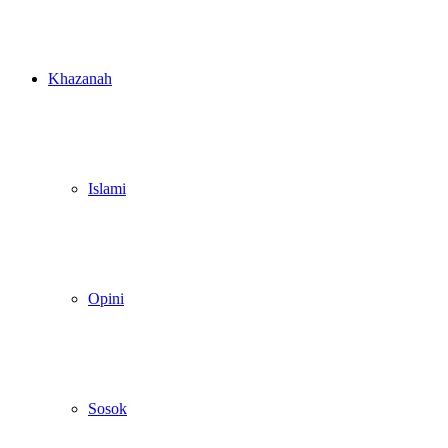
Khazanah
Islami
Opini
Sosok