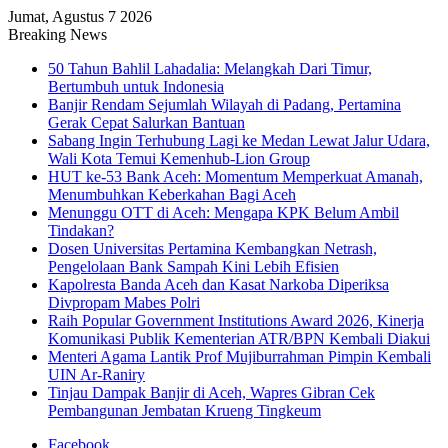
Jumat, Agustus 7 2026
Breaking News
50 Tahun Bahlil Lahadalia: Melangkah Dari Timur,
Bertumbuh untuk Indonesia
Banjir Rendam Sejumlah Wilayah di Padang, Pertamina
Gerak Cepat Salurkan Bantuan
Sabang Ingin Terhubung Lagi ke Medan Lewat Jalur Udara,
Wali Kota Temui Kemenhub-Lion Group
HUT ke-53 Bank Aceh: Momentum Memperkuat Amanah,
Menumbuhkan Keberkahan Bagi Aceh
Menunggu OTT di Aceh: Mengapa KPK Belum Ambil
Tindakan?
Dosen Universitas Pertamina Kembangkan Netrash,
Pengelolaan Bank Sampah Kini Lebih Efisien
Kapolresta Banda Aceh dan Kasat Narkoba Diperiksa
Divpropam Mabes Polri
Raih Popular Government Institutions Award 2026, Kinerja
Komunikasi Publik Kementerian ATR/BPN Kembali Diakui
Menteri Agama Lantik Prof Mujiburrahman Pimpin Kembali
UIN Ar-Raniry
Tinjau Dampak Banjir di Aceh, Wapres Gibran Cek
Pembangunan Jembatan Krueng Tingkeum
Facebook