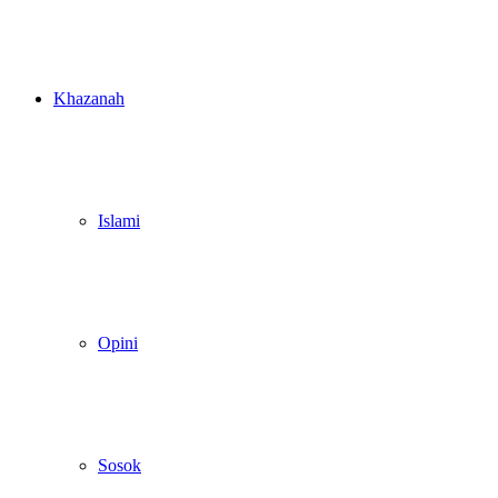
Khazanah
Islami
Opini
Sosok