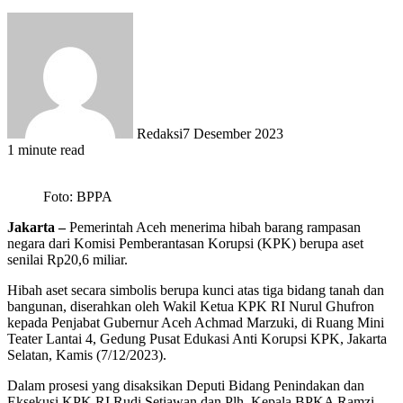
Redaksi
7 Desember 2023
1 minute read
Foto: BPPA
Jakarta –
Pemerintah Aceh menerima hibah barang rampasan
negara dari Komisi Pemberantasan Korupsi (KPK) berupa aset
senilai Rp20,6 miliar.
Hibah aset secara simbolis berupa kunci atas tiga bidang tanah dan
bangunan, diserahkan oleh Wakil Ketua KPK RI Nurul Ghufron
kepada Penjabat Gubernur Aceh Achmad Marzuki, di Ruang Mini
Teater Lantai 4, Gedung Pusat Edukasi Anti Korupsi KPK, Jakarta
Selatan, Kamis (7/12/2023).
Dalam prosesi yang disaksikan Deputi Bidang Penindakan dan
Eksekusi KPK RI Rudi Setiawan dan Plh. Kepala BPKA Ramzi