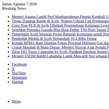
Jumat, Agustus 7 2026
Breaking News
Menteri Agama Lantik Prof Mujiburrahman Pimpin Kembali U
Tinjau Dampak Banjir di Aceh, Wapres Gibran Cek Pembang
Guru Non-PLB di Aceh Dibekali Pengetahuan Ketunaan Le
Sertifikat Pramuka Garuda Bisa Buat Daftar TNI-Polri Tanpa T
Pemerintah Aceh Jelaskan Posisi Bantuan Kementan untuk P
Penduduk Miskin di Aceh Bertambah 10,4 Ribu Orang
Kepala BPMA Baru Diminta Fokus Percepat Hilirisasi Gas d
Cegah Masalah di Masa Depan, Menteri Nusron Ajak Pemda Pe
Dirut SIG Turun Langsung ke Aceh, Pastikan Pasokan Semen
Menteri ESDM Bahlil Lahadalia Lantik Mawardi Nur sebaga
Facebook
X
YouTube
Instagram
Sidebar
Menu