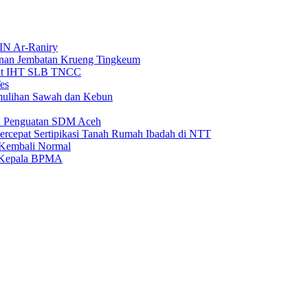
IN Ar-Raniry
unan Jembatan Krueng Tingkeum
wat IHT SLB TNCC
es
emulihan Sawah dan Kebun
an Penguatan SDM Aceh
rcepat Sertipikasi Tanah Rumah Ibadah di NTT
 Kembali Normal
i Kepala BPMA