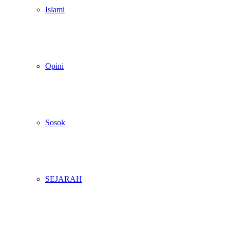
Islami
Opini
Sosok
SEJARAH