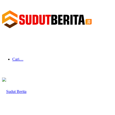
Cari....