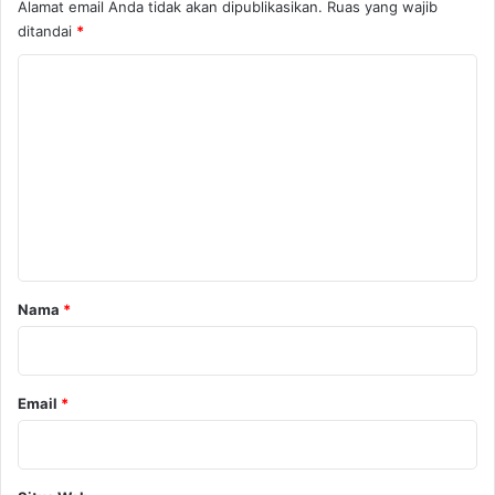
Alamat email Anda tidak akan dipublikasikan.
Ruas yang wajib
ditandai
*
K
o
m
e
n
t
a
r
Nama
*
*
Email
*