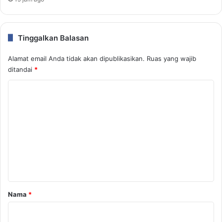
Tinggalkan Balasan
Alamat email Anda tidak akan dipublikasikan.
Ruas yang wajib
ditandai
*
K
o
m
e
n
t
a
r
Nama
*
*