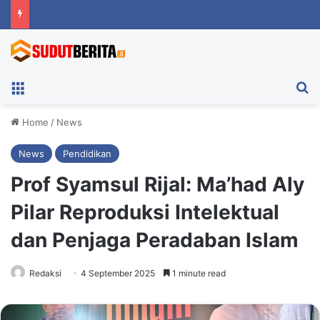
Menu
Ca
Home
/
News
News
Pendidikan
Prof Syamsul Rijal: Ma’had Aly
Pilar Reproduksi Intelektual
dan Penjaga Peradaban Islam
Redaksi
4 September 2025
1 minute read