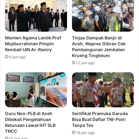
Menteri Agama Lantik Prof
Tinjau Dampak Banjir di
Mujiburrahman Pimpin
Aceh, Wapres Gibran Cek
Kembali UIN Ar-Raniry
Pembangunan Jembatan
Krueng Tingkeum
9 jam ago
12 jam ago
Guru Non-PLB di Aceh
Sertifikat Pramuka Garuda
Dibekali Pengetahuan
Bisa Buat Daftar TNI-Polri
Ketunaan Lewat IHT SLB
Tanpa Tes
TNCC
16 jam ago
15 jam ago