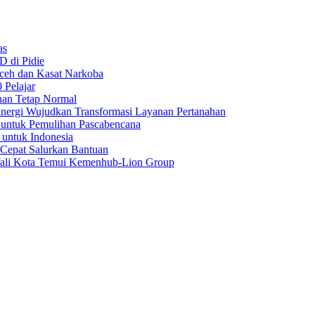
as
D di Pidie
Aceh dan Kasat Narkoba
 Pelajar
nan Tetap Normal
nergi Wujudkan Transformasi Layanan Pertanahan
 untuk Pemulihan Pascabencana
 untuk Indonesia
 Cepat Salurkan Bantuan
Wali Kota Temui Kemenhub-Lion Group