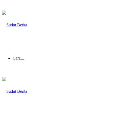
Cari....