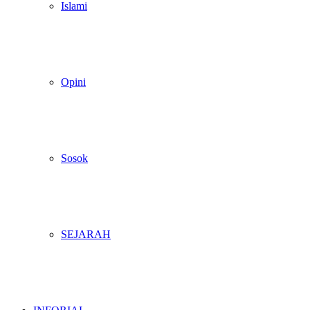
Islami
Opini
Sosok
SEJARAH