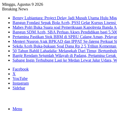
Minggu, Agustus 9 2026
Breaking News
Benny Lubiantara: Project Delay Jadi Musuh Utama Hulu Mig
Bangun Fondasi Sepak Bola Aceh, PSSI Gelar Kursus Lisensi 
Mabes Polri Buka Suara soal Pemeriksaan Kapolresta Banda 
Bangun SDM Aceh, SBA Perluas Akses Pendidikan bagi 5.500
Pertamina Pastikan Stok BBM di SPBU Calang Aman, Pelaya
Menteri Nusron Ajak BPKAD dan IPPAT Se-Jateng Perkuat Si
Sekda Aceh Buka-bukaan Soal Dana Rp 2,5 Triliun Kementan
50 Tahun Bahlil Lahadalia: Melangkah Dari Timur, Bertumbuh
Banjir Rendam Sejumlah Wilayah di Padang, Pertamina Gerak
Sabang Ingin Terhubung Lagi ke Medan Lewat Jalur Udara, 
Facebook
X
YouTube
Instagram
Sidebar
Menu