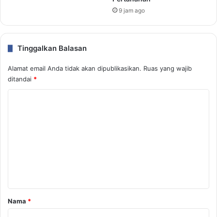
9 jam ago
Tinggalkan Balasan
Alamat email Anda tidak akan dipublikasikan.
Ruas yang wajib
ditandai
*
K
o
m
e
n
t
a
r
Nama
*
*