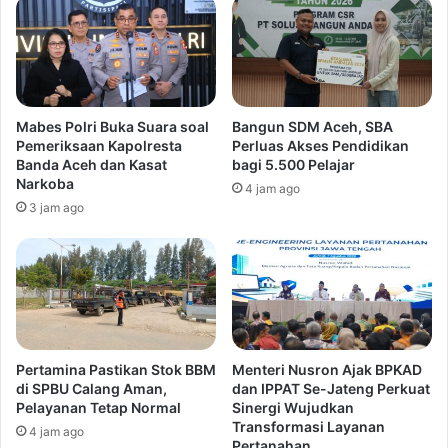
Mabes Polri Buka Suara soal
Bangun SDM Aceh, SBA
Pemeriksaan Kapolresta
Perluas Akses Pendidikan
Banda Aceh dan Kasat
bagi 5.500 Pelajar
Narkoba
4 jam ago
3 jam ago
Pertamina Pastikan Stok BBM
Menteri Nusron Ajak BPKAD
di SPBU Calang Aman,
dan IPPAT Se-Jateng Perkuat
Pelayanan Tetap Normal
Sinergi Wujudkan
Transformasi Layanan
4 jam ago
Pertanahan