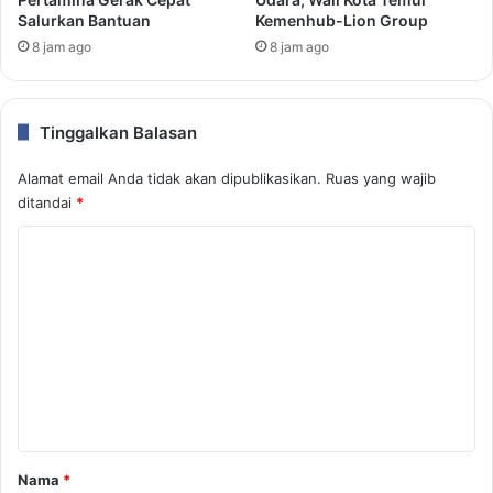
Salurkan Bantuan
Kemenhub-Lion Group
8 jam ago
8 jam ago
Tinggalkan Balasan
Alamat email Anda tidak akan dipublikasikan.
Ruas yang wajib
ditandai
*
K
o
m
e
n
t
a
r
Nama
*