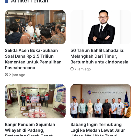
Artikel Terkait
Sekda Aceh Buka-bukaan
50 Tahun Bahlil Lahadalia:
Soal Dana Rp 2,5 Triliun
Melangkah Dari Timur,
Kementan untuk Pemulihan
Bertumbuh untuk Indonesia
Pascabencana
7 jam ago
2 jam ago
Banjir Rendam Sejumlah
Sabang Ingin Terhubung
Wilayah di Padang,
Lagi ke Medan Lewat Jalur
Pertamina Gerak Cepat
Udara, Wali Kota Temui