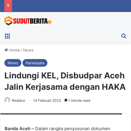
Menu
Ca
Home
/
News
News
Pariwisata
Lindungi KEL, Disbudpar Aceh
Jalin Kerjasama dengan HAKA
Redaksi
14 Februari 2023
1 minute read
Disbudpar Aceh jalin kerjasama dengan HAKA. Foto: Disbudpar Aceh
Banda Aceh –
Dalam rangka penyusunan dokumen