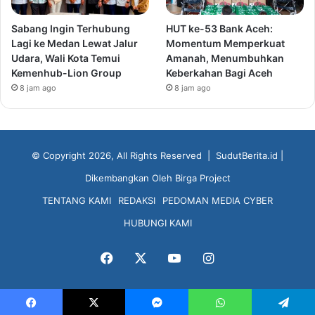
Sabang Ingin Terhubung
HUT ke-53 Bank Aceh:
Lagi ke Medan Lewat Jalur
Momentum Memperkuat
Udara, Wali Kota Temui
Amanah, Menumbuhkan
Kemenhub-Lion Group
Keberkahan Bagi Aceh
8 jam ago
8 jam ago
© Copyright 2026, All Rights Reserved |
SudutBerita.id
|
Dikembangkan Oleh
Birga Project
TENTANG KAMI
REDAKSI
PEDOMAN MEDIA CYBER
HUBUNGI KAMI
Facebook
X
YouTube
Instagram