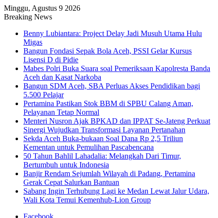
Minggu, Agustus 9 2026
Breaking News
Benny Lubiantara: Project Delay Jadi Musuh Utama Hulu
Migas
Bangun Fondasi Sepak Bola Aceh, PSSI Gelar Kursus
Lisensi D di Pidie
Mabes Polri Buka Suara soal Pemeriksaan Kapolresta Banda
Aceh dan Kasat Narkoba
Bangun SDM Aceh, SBA Perluas Akses Pendidikan bagi
5.500 Pelajar
Pertamina Pastikan Stok BBM di SPBU Calang Aman,
Pelayanan Tetap Normal
Menteri Nusron Ajak BPKAD dan IPPAT Se-Jateng Perkuat
Sinergi Wujudkan Transformasi Layanan Pertanahan
Sekda Aceh Buka-bukaan Soal Dana Rp 2,5 Triliun
Kementan untuk Pemulihan Pascabencana
50 Tahun Bahlil Lahadalia: Melangkah Dari Timur,
Bertumbuh untuk Indonesia
Banjir Rendam Sejumlah Wilayah di Padang, Pertamina
Gerak Cepat Salurkan Bantuan
Sabang Ingin Terhubung Lagi ke Medan Lewat Jalur Udara,
Wali Kota Temui Kemenhub-Lion Group
Facebook