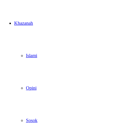
Khazanah
Islami
Opini
Sosok