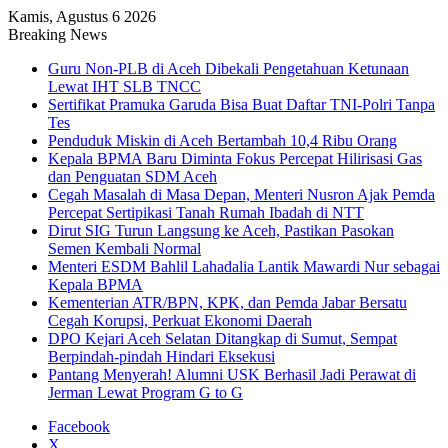
Kamis, Agustus 6 2026
Breaking News
Guru Non-PLB di Aceh Dibekali Pengetahuan Ketunaan
Lewat IHT SLB TNCC
Sertifikat Pramuka Garuda Bisa Buat Daftar TNI-Polri Tanpa
Tes
Penduduk Miskin di Aceh Bertambah 10,4 Ribu Orang
Kepala BPMA Baru Diminta Fokus Percepat Hilirisasi Gas
dan Penguatan SDM Aceh
Cegah Masalah di Masa Depan, Menteri Nusron Ajak Pemda
Percepat Sertipikasi Tanah Rumah Ibadah di NTT
Dirut SIG Turun Langsung ke Aceh, Pastikan Pasokan
Semen Kembali Normal
Menteri ESDM Bahlil Lahadalia Lantik Mawardi Nur sebagai
Kepala BPMA
Kementerian ATR/BPN, KPK, dan Pemda Jabar Bersatu
Cegah Korupsi, Perkuat Ekonomi Daerah
DPO Kejari Aceh Selatan Ditangkap di Sumut, Sempat
Berpindah-pindah Hindari Eksekusi
Pantang Menyerah! Alumni USK Berhasil Jadi Perawat di
Jerman Lewat Program G to G
Facebook
X