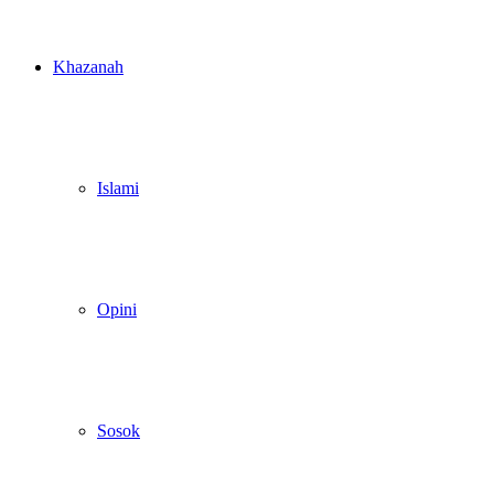
Khazanah
Islami
Opini
Sosok