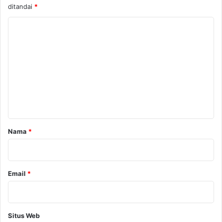
ditandai
*
K
o
m
e
n
t
a
r
Nama
*
*
Email
*
Situs Web