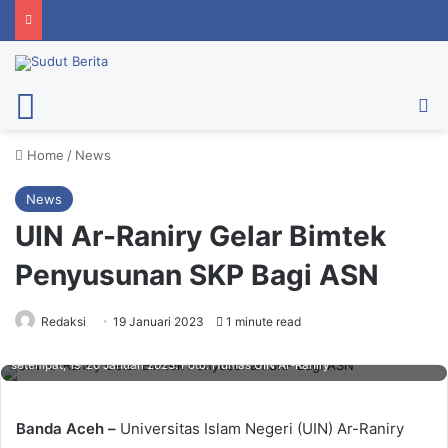
Menu
Ca
Home
/
News
News
UIN Ar-Raniry Gelar Bimtek
Penyusunan SKP Bagi ASN
Redaksi
19 Januari 2023
1 minute read
UIN Ar-Raniry menggelar pembinaan SDM bagi ASN di lingkungan kampus
setempat, 19-20 Januari 2023. Foto: Humas UIN Ar-Raniry
Banda Aceh –
Universitas Islam Negeri (UIN) Ar-Raniry