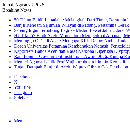
Jumat, Agustus 7 2026
Breaking News
50 Tahun Bahlil Lahadalia: Melangkah Dari Timur, Bertumbuh
Banjir Rendam Sejumlah Wilayah di Padang, Pertamina Gerak
Sabang Ingin Terhubung Lagi ke Medan Lewat Jalur Udara, 
HUT ke-53 Bank Aceh: Momentum Memperkuat Amanah, Me
Menunggu OTT di Aceh: Mengapa KPK Belum Ambil Tindak
Dosen Universitas Pertamina Kembangkan Netrash, Pengelola
Kapolresta Banda Aceh dan Kasat Narkoba Diperiksa Divprop
Raih Popular Government Institutions Award 2026, Kinerja 
Menteri Agama Lantik Prof Mujiburrahman Pimpin Kembali U
Tinjau Dampak Banjir di Aceh, Wapres Gibran Cek Pembang
Facebook
X
YouTube
Instagram
Sidebar
Menu