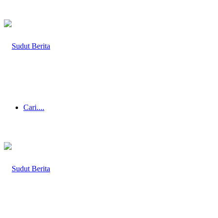
Cari....