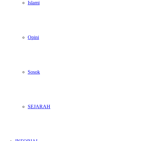
Islami
Opini
Sosok
SEJARAH