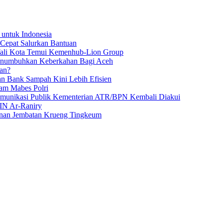
 untuk Indonesia
 Cepat Salurkan Bantuan
Wali Kota Temui Kemenhub-Lion Group
numbuhkan Keberkahan Bagi Aceh
an?
an Bank Sampah Kini Lebih Efisien
am Mabes Polri
Komunikasi Publik Kementerian ATR/BPN Kembali Diakui
IN Ar-Raniry
unan Jembatan Krueng Tingkeum