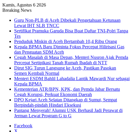
Kamis, Agustus 6 2026
Breaking News
Guru Non-PLB di Aceh Dibekali Pengetahuan Ketunaan
Lewat IHT SLB TNCC
Sertifikat Pramuka Garuda Bisa Buat Daftar TNI-Polri Tanpa
Tes
Penduduk Miskin di Aceh Bertambah 10,4 Ribu Orang
Kepala BPMA Baru Diminta Fokus Percepat Hilirisasi Gas
dan Penguatan SDM Aceh
Cegah Masalah di Masa Depan, Menteri Nusron Ajak Pemda
Percepat Sertipikasi Tanah Rumah Ibadah di NTT
Dirut SIG Turun Langsung ke Aceh, Pastikan Pasokan
Semen Kembali Normal
Menteri ESDM Bahlil Lahadalia Lantik Mawardi Nur sebagai
Kepala BPMA
Kementerian ATR/BPN, KPK, dan Pemda Jabar Bersatu
Cegah Korupsi, Perkuat Ekonomi Daerah
DPO Kejari Aceh Selatan Ditangkap di Sumut, Sempat
Berpindah-pindah Hindari Eksekusi
Pantang Menyerah! Alumni USK Berhasil Jadi Perawat di
Jerman Lewat Program G to G
Facebook
X