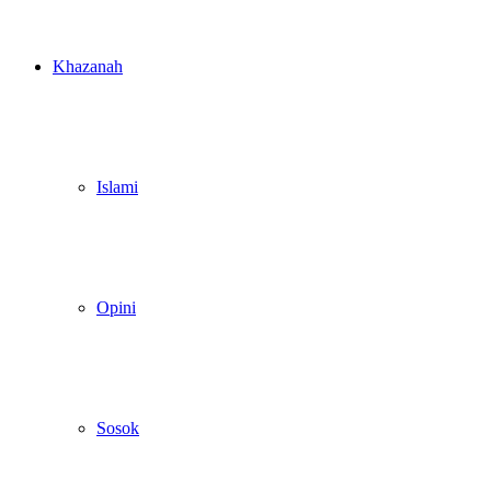
Khazanah
Islami
Opini
Sosok