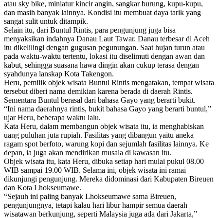
atau sky bike, miniatur kincir angin, sangkar burung, kupu-kupu,
dan masih banyak lainnya. Kondisi itu membuat daya tarik yang
sangat sulit untuk ditampik.
Selain itu, dari Buntul Rintis, para pengunjung juga bisa
menyaksikan indahnya Danau Laut Tawar. Danau terbesar di Aceh
itu dikelilingi dengan gugusan pegunungan. Saat hujan turun atau
pada waktu-waktu tertentu, lokasi itu diselimuti dengan awan dan
kabut, sehingga suasana hawa dingin akan cukup terasa dengan
syahdunya lanskap Kota Takengon.
Heru, pemilik objek wisata Buntul Rintis mengatakan, tempat wisata
tersebut diberi nama demikian karena berada di daerah Rintis.
Sementara Buntul berasal dari bahasa Gayo yang berarti bukit.
“Ini nama daerahnya rintis, bukit bahasa Gayo yang berarti buntul,”
ujar Heru, beberapa waktu lalu.
Kata Heru, dalam membangun objek wisata itu, ia menghabiskan
uang puluhan juta rupiah. Fasilitas yang dibangun yaitu aneka
ragam spot berfoto, warung kopi dan sejumlah fasilitas lainnya. Ke
depan, ia juga akan mendirikan musala di kawasan itu.
Objek wisata itu, kata Heru, dibuka setiap hari mulai pukul 08.00
WIB sampai 19.00 WIB. Selama ini, objek wisata ini ramai
dikunjungi pengunjung. Mereka didominasi dari Kabupaten Bireuen
dan Kota Lhokseumawe.
“Sejauh ini paling banyak Lhokseumawe sama Bireuen,
pengunjungnya, tetapi kalau hari libur hampir semua daerah
wisatawan berkunjung, seperti Malaysia juga ada dari Jakarta,”