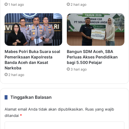
1 hari ago
2 hari ago
Mabes Polri Buka Suara soal
Bangun SDM Aceh, SBA
Pemeriksaan Kapolresta
Perluas Akses Pendidikan
Banda Aceh dan Kasat
bagi 5.500 Pelajar
Narkoba
3 hari ago
2 hari ago
Tinggalkan Balasan
Alamat email Anda tidak akan dipublikasikan.
Ruas yang wajib
ditandai
*
K