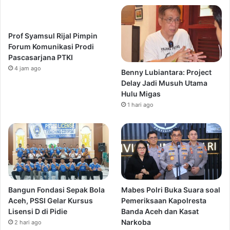
Prof Syamsul Rijal Pimpin
Forum Komunikasi Prodi
Pascasarjana PTKI
4 jam ago
Benny Lubiantara: Project
Delay Jadi Musuh Utama
Hulu Migas
1 hari ago
Bangun Fondasi Sepak Bola
Mabes Polri Buka Suara soal
Aceh, PSSI Gelar Kursus
Pemeriksaan Kapolresta
Lisensi D di Pidie
Banda Aceh dan Kasat
Narkoba
2 hari ago