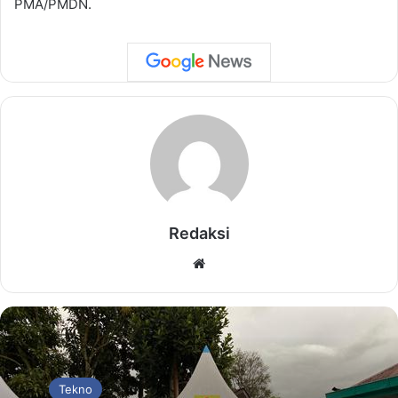
PMA/PMDN.
Redaksi
Website
Tekno