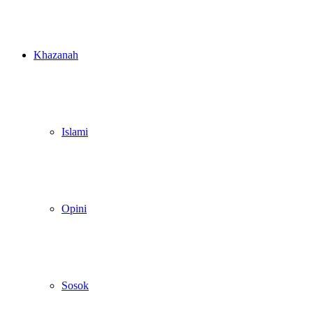
Khazanah
Islami
Opini
Sosok