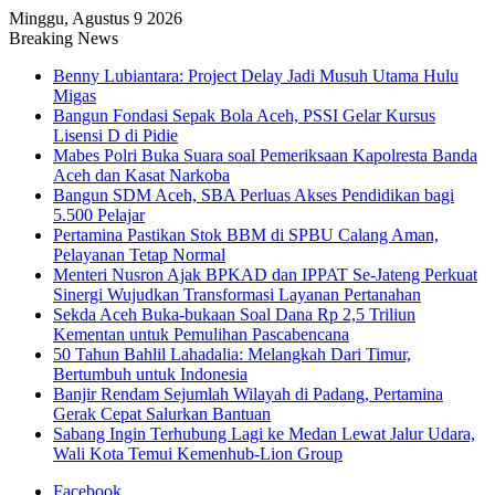
Minggu, Agustus 9 2026
Breaking News
Benny Lubiantara: Project Delay Jadi Musuh Utama Hulu
Migas
Bangun Fondasi Sepak Bola Aceh, PSSI Gelar Kursus
Lisensi D di Pidie
Mabes Polri Buka Suara soal Pemeriksaan Kapolresta Banda
Aceh dan Kasat Narkoba
Bangun SDM Aceh, SBA Perluas Akses Pendidikan bagi
5.500 Pelajar
Pertamina Pastikan Stok BBM di SPBU Calang Aman,
Pelayanan Tetap Normal
Menteri Nusron Ajak BPKAD dan IPPAT Se-Jateng Perkuat
Sinergi Wujudkan Transformasi Layanan Pertanahan
Sekda Aceh Buka-bukaan Soal Dana Rp 2,5 Triliun
Kementan untuk Pemulihan Pascabencana
50 Tahun Bahlil Lahadalia: Melangkah Dari Timur,
Bertumbuh untuk Indonesia
Banjir Rendam Sejumlah Wilayah di Padang, Pertamina
Gerak Cepat Salurkan Bantuan
Sabang Ingin Terhubung Lagi ke Medan Lewat Jalur Udara,
Wali Kota Temui Kemenhub-Lion Group
Facebook