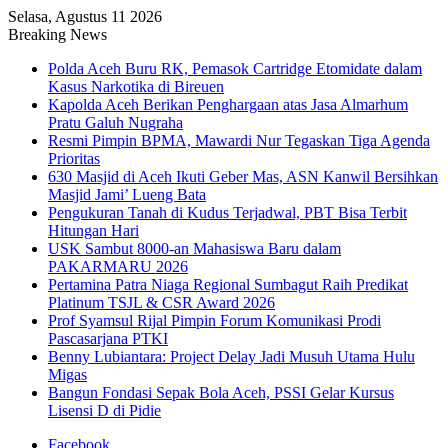
Selasa, Agustus 11 2026
Breaking News
Polda Aceh Buru RK, Pemasok Cartridge Etomidate dalam
Kasus Narkotika di Bireuen
Kapolda Aceh Berikan Penghargaan atas Jasa Almarhum
Pratu Galuh Nugraha
Resmi Pimpin BPMA, Mawardi Nur Tegaskan Tiga Agenda
Prioritas
630 Masjid di Aceh Ikuti Geber Mas, ASN Kanwil Bersihkan
Masjid Jami’ Lueng Bata
Pengukuran Tanah di Kudus Terjadwal, PBT Bisa Terbit
Hitungan Hari
USK Sambut 8000-an Mahasiswa Baru dalam
PAKARMARU 2026
Pertamina Patra Niaga Regional Sumbagut Raih Predikat
Platinum TSJL & CSR Award 2026
Prof Syamsul Rijal Pimpin Forum Komunikasi Prodi
Pascasarjana PTKI
Benny Lubiantara: Project Delay Jadi Musuh Utama Hulu
Migas
Bangun Fondasi Sepak Bola Aceh, PSSI Gelar Kursus
Lisensi D di Pidie
Facebook