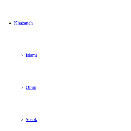
Khazanah
Islami
Opini
Sosok