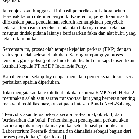
kejadian.
Ia menjelaskan hingga saat ini hasil pemeriksaan Laboratorium
Forensik belum diterima penyidik. Karena itu, penyidikan masih
difokuskan pada pendalaman seluruh kemungkinan penyebab
ledakan, termasuk menelusuri ada atau tidaknya unsur kelalaian
maupun tindak pidana lainnya berdasarkan fakta dan alat bukti yang
telah dikumpulkan.
Sementara itu, proses olah tempat kejadian perkara (TKP) dengan
status quo telah selesai dilakukan. Seiring rampungnya proses
tersebut, garis polisi (police line) telah dicabut dan kapal diserahkan
kembali kepada PT ASDP Indonesia Ferry.
Kapal tersebut selanjutnya dapat menjalani pemeriksaan teknis serta
perbaikan apabila diperlukan.
Joko mengatakan langkah itu dilakukan karena KMP Aceh Hebat 2
merupakan salah satu sarana transportasi laut yang berperan penting
melayani mobilitas masyarakat pada lintasan Banda Aceh-Sabang.
“Penyidik akan terus bekerja secara profesional, objektif, dan
berdasarkan alat bukti. Perkembangan penanganan perkara akan
kami sampaikan kepada masyarakat setelah hasil pemeriksaan
Laboratorium Forensik diterima dan dianalisis sebagai bagian dari
proses penyidikan,” ujar Joko. []