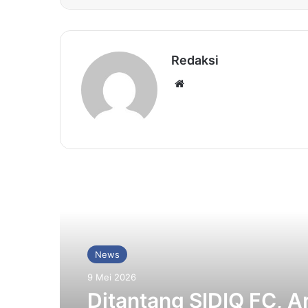
Redaksi
Website
Baca Selanjutnya
News
9 Mei 2026
Ditantang SIDIQ FC, A