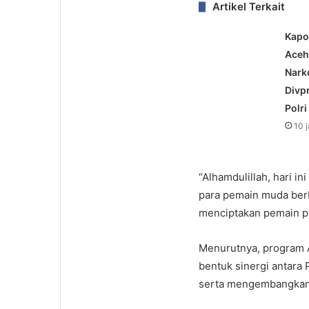
Artikel Terkait
Kapo
Aceh
Nark
Divp
Polri
10 
“Alhamdulillah, hari i
para pemain muda berb
menciptakan pemain pr
Menurutnya, program 
bentuk sinergi antara 
serta mengembangkan p