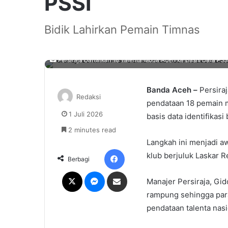
PSSI
Bidik Lahirkan Pemain Timnas
Persiraja Daftarkan 18 Talenta Muda Aceh ke Basis Data PSSI.
Banda Aceh –
Persira
Redaksi
pendataan 18 pemain m
1 Juli 2026
basis data identifikasi
2 minutes read
Langkah ini menjadi 
Facebook
klub berjuluk Laskar 
Berbagi
X
Messenger
Share via Email
Manajer Persiraja, Gi
rampung sehingga para
pendataan talenta nasi