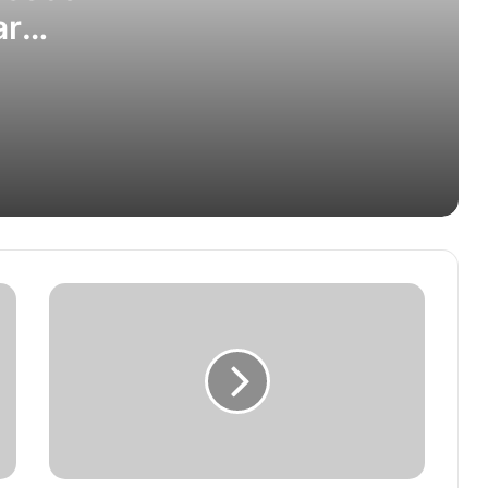
ar
Bakri Siddiq Sambut Kedatangan
Wapres RI di Masjid Raya
i City
Baiturrahman
Kapolres Bireuen Minta Jajarannya
Pastikan Nataru Aman dan Kondusif
TRH: Edukasi Keuangan Digital Perlu
Diperkuat untuk Mengatasi Judi Online
Pemerintah Aceh Siapkan Rp40 Miliar
untuk PORA XV 2026
Hendon dan Nyak Cit Jadi Jemaah
Haji Tertua di Aceh Besar, Berusia
Hampir Satu Abad