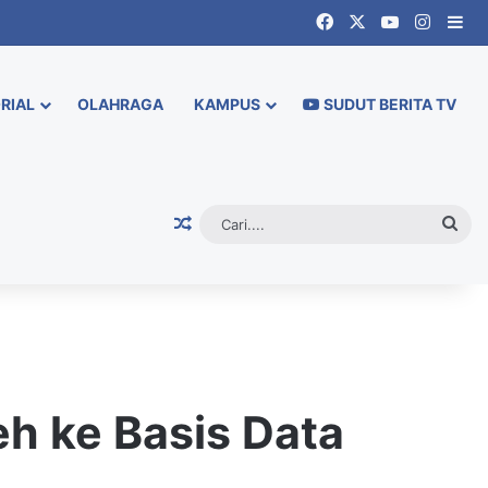
Facebook
X
YouTube
Instag
Si
RIAL
OLAHRAGA
KAMPUS
SUDUT BERITA TV
Random Article
Cari.
eh ke Basis Data