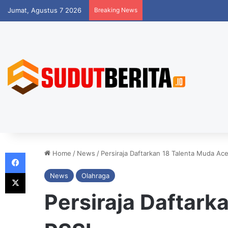
Jumat, Agustus 7 2026
Breaking News
Facebook
Home
/
News
/
Persiraja Daftarkan 18 Talenta Muda Ace
X
News
Olahraga
Persiraja Daftark