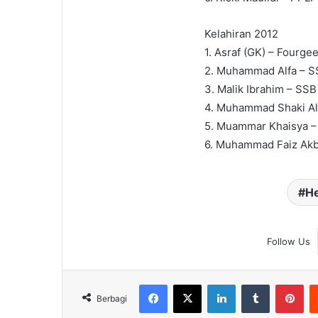
Kelahiran 2012
1. Asraf (GK) – Fourg
2. Muhammad Alfa – S
3. Malik Ibrahim – S
4. Muhammad Shaki Alf
5. Muammar Khaisya –
6. Muhammad Faiz Akb
He
Follow Us
Facebook
X
LinkedIn
Tumblr
Pin
Berbagi