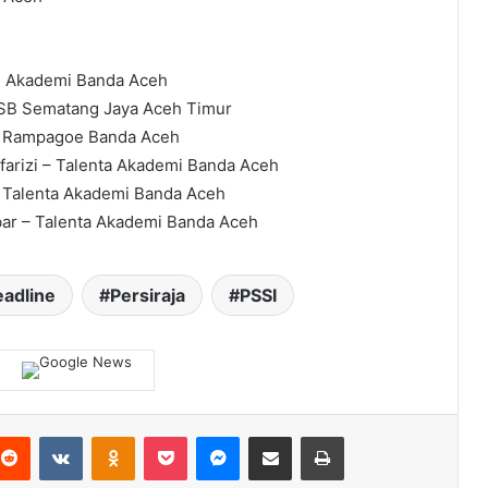
ee Akademi Banda Aceh
SB Sematang Jaya Aceh Timur
SB Rampagoe Banda Aceh
arizi – Talenta Akademi Banda Aceh
 Talenta Akademi Banda Aceh
ar – Talenta Akademi Banda Aceh
adline
Persiraja
PSSI
terest
Reddit
VKontakte
Odnoklassniki
Pocket
Messenger
Share via Email
Print