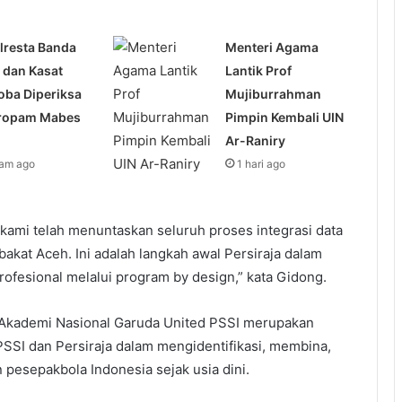
lresta Banda
Menteri Agama
 dan Kasat
Lantik Prof
oba Diperiksa
Mujiburrahman
ropam Mabes
Pimpin Kembali UIN
Ar-Raniry
jam ago
1 hari ago
ni kami telah menuntaskan seluruh proses integrasi data
akat Aceh. Ini adalah langkah awal Persiraja dalam
ofesional melalui program by design,” kata Gidong.
Akademi Nasional Garuda United PSSI merupakan
PSSI dan Persiraja dalam mengidentifikasi, membina,
esepakbola Indonesia sejak usia dini.