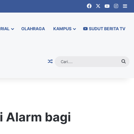
Facebook
X
YouTube
Instag
Si
RIAL
OLAHRAGA
KAMPUS
SUDUT BERITA TV
Random Article
Cari.
 Alarm bagi