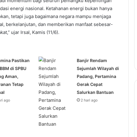
njadi momentum bagi seluruh pemangku kepentingan
asi energi nasional. Ketahanan energi bukan hanya
okan, tetapi juga bagaimana negara mampu menjaga
al, berkelanjutan, dan memberikan manfaat sebesar-
t,” ujar Irsal, Kamis (11/6).
amina Pastikan
Banjir Rendam
 BBM di SPBU
Sejumlah Wilayah di
ng Aman,
Padang, Pertamina
yanan Tetap
Gerak Cepat
al
Salurkan Bantuan
ari ago
2 hari ago