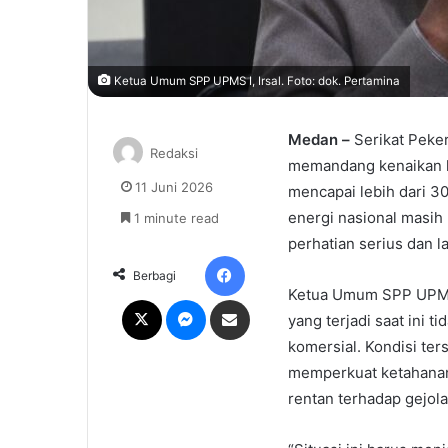
Ketua Umum SPP UPMS I, Irsal. Foto: dok. Pertamina
Medan –
Serikat Peker
Redaksi
memandang kenaikan h
11 Juni 2026
mencapai lebih dari 3
energi nasional masi
1 minute read
perhatian serius dan l
Facebook
Berbagi
Ketua Umum SPP UPMS 
X
Messenger
Share via Email
yang terjadi saat ini 
komersial. Kondisi ter
memperkuat ketahanan 
rentan terhadap gejol