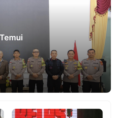
Ramadhan Festival 2024
Tuntaskan Lontar Jumrah, Jemaah
Indonesia Kembali ke Makkah
 Temui
Cara Mengaktifkan Fitur GB WhatsApp
Humasmaluku di Android
aga
BSI Fasilitasi Penukaran Uang Rusak
Milik Korban Bencana di Aceh
Aceh dan Sumut Berbagi Pengalaman
Proses Pengawasan Orang Asing
Polda Aceh Ungkap 46 Kasus