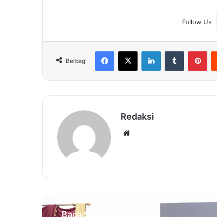
Follow Us
Facebook
X
LinkedIn
Tumblr
Pin
Berbagi
Redaksi
Website
Baca Selanjutnya