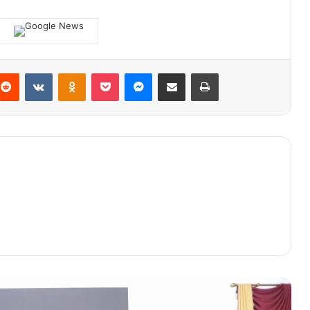
terest
Reddit
VKontakte
Odnoklassniki
Pocket
Messenger
Share via Email
Print
Kapolda Aceh Keliling Temui
Forkopimda, Bangun Soliditas Antar
Lembaga
PSSI Pastikan Kevin Diks Bisa Bermain
Melawan Jepang
Masyarakat Aceh Besar Deklarasikan
AKAR
SBA Santuni 100 Anak Yatim di Aceh