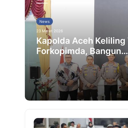
News
23 Maret 2026
Kapolda Aceh Keliling
Forkopimda, Bangun
Soliditas Antar Lemb