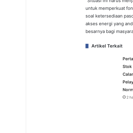
“Situasi ini harus me
untuk memperkuat fond
soal ketersediaan pas
akses energi yang and
besarnya bagi masyaraka
Artikel Terkait
Pert
Stok
Cala
Pela
Norm
2 h