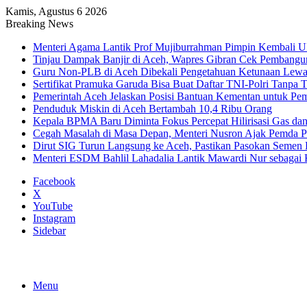
Kamis, Agustus 6 2026
Breaking News
Menteri Agama Lantik Prof Mujiburrahman Pimpin Kembali U
Tinjau Dampak Banjir di Aceh, Wapres Gibran Cek Pembang
Guru Non-PLB di Aceh Dibekali Pengetahuan Ketunaan Le
Sertifikat Pramuka Garuda Bisa Buat Daftar TNI-Polri Tanpa T
Pemerintah Aceh Jelaskan Posisi Bantuan Kementan untuk P
Penduduk Miskin di Aceh Bertambah 10,4 Ribu Orang
Kepala BPMA Baru Diminta Fokus Percepat Hilirisasi Gas d
Cegah Masalah di Masa Depan, Menteri Nusron Ajak Pemda Pe
Dirut SIG Turun Langsung ke Aceh, Pastikan Pasokan Semen
Menteri ESDM Bahlil Lahadalia Lantik Mawardi Nur sebaga
Facebook
X
YouTube
Instagram
Sidebar
Menu