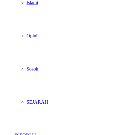
Islami
Opini
Sosok
SEJARAH