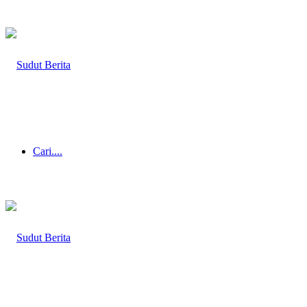
Cari....