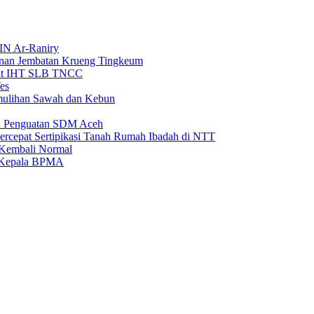
IN Ar-Raniry
unan Jembatan Krueng Tingkeum
wat IHT SLB TNCC
es
emulihan Sawah dan Kebun
an Penguatan SDM Aceh
rcepat Sertipikasi Tanah Rumah Ibadah di NTT
 Kembali Normal
i Kepala BPMA