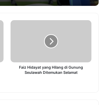
Persib Jadi Klub Kedua Tercepat yang
Juara pada Era Liga 1
DPRK Aceh Jaya Koordinasi dengan
Kadispora Aceh Soal PORA 2026
USK Kirimkan 22 Peserta untuk
Berkompetisi di Peksiminas
Faiz Hidayat yang Hilang di Gunung
Seulawah Ditemukan Selamat