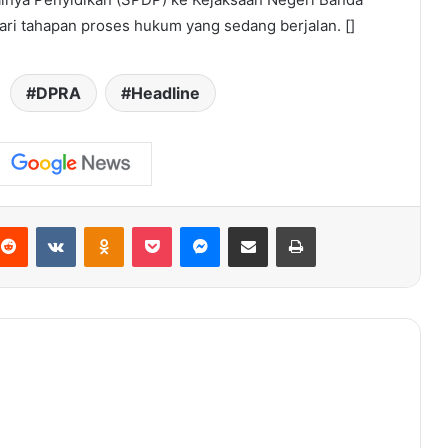
ari tahapan proses hukum yang sedang berjalan. []
DPRA
Headline
terest
Reddit
VKontakte
Odnoklassniki
Pocket
Messenger
Share via Email
Print
Stok BBM di Aceh Aman, Pertamina
Imbau Warga Tak Panik
Alasan Taufiq Belum Mau Pensiun
Meski Hampir 40 Tahun