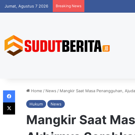
Jumat, Agustus 7 2026
Breaking News
Facebook
Home
/
News
/
Mangkir Saat Masa Penangguhan, Ajuda
X
Hukum
News
Mangkir Saat Ma