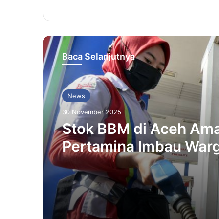
Baca Selanjutnya
News
30 November 2025
Stok BBM di Aceh Am
Pertamina Imbau War
Panik