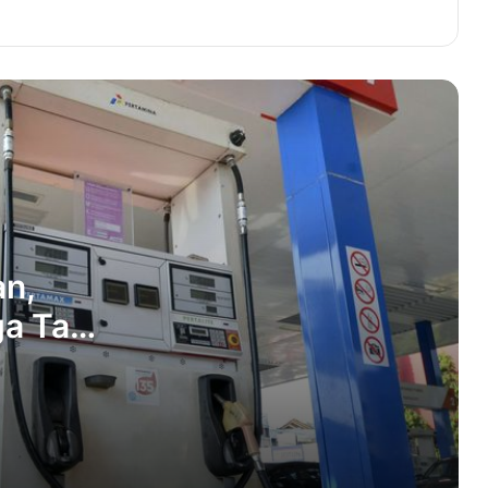
Jamaluddin Idham Siap Perjuangkan
Aspirasi Rakyat Aceh
Aceh Peringkat Pertama Persentase
Lulus SNBP Masuk PTN 2023
Eber Bessa, Inisiator Bangkitnya
Persita Saat Menang Atas Arema FC
an,
ga Tak
PWI Aceh Besar Siap Jadi Garda
Terdepan Sosialisasi Seputar Pilkada
2024
TIM PKK Aceh Kunjungi Sekolah
Pranikah ITB dan Sekolah Rimba Milik
Hanan Attaki