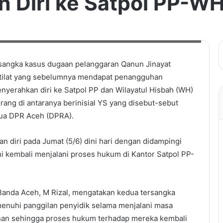
n Diri ke Satpol PP-W
a Serahkan Diri ke Satpol PP-WH. Foto: Satpol PP dan WH Banda Aceh
sangka kasus dugaan pelanggaran Qanun Jinayat
khtilat yang sebelumnya mendapat penangguhan
yerahkan diri ke Satpol PP dan Wilayatul Hisbah (WH)
rang di antaranya berinisial YS yang disebut-sebut
ua DPR Aceh (DPRA).
 diri pada Jumat (5/6) dini hari dengan didampingi
ni kembali menjalani proses hukum di Kantor Satpol PP-
Banda Aceh, M Rizal, mengatakan kedua tersangka
enuhi panggilan penyidik selama menjalani masa
n sehingga proses hukum terhadap mereka kembali