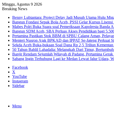
Minggu, Agustus 9 2026
Breaking News
Benny Lubiantara: Project Delay Jadi Musuh Utama Hulu Mig
Bangun Fondasi Sepak Bola Aceh, PSSI Gelar Kursus Lisensi 
Mabes Polri Buka Suara soal Pemeriksaan Kapolresta Banda 
Bangun SDM Aceh, SBA Perluas Akses Pendidikan bagi 5.500
Pertamina Pastikan Stok BBM di SPBU Calang Aman, Pelaya
Menteri Nusron Ajak BPKAD dan IPPAT Se-Jateng Perkuat Si
Sekda Aceh Buka-bukaan Soal Dana Rp 2,5 Triliun Kementan
50 Tahun Bahlil Lahadalia: Melangkah Dari Timur, Bertumbuh
Banjir Rendam Sejumlah Wilayah di Padang, Pertamina Gerak
Sabang Ingin Terhubung Lagi ke Medan Lewat Jalur Udara, 
Facebook
X
YouTube
Instagram
Sidebar
Menu