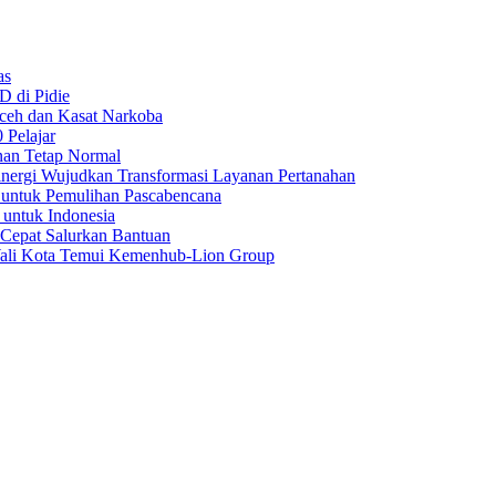
as
D di Pidie
Aceh dan Kasat Narkoba
 Pelajar
nan Tetap Normal
nergi Wujudkan Transformasi Layanan Pertanahan
 untuk Pemulihan Pascabencana
 untuk Indonesia
 Cepat Salurkan Bantuan
Wali Kota Temui Kemenhub-Lion Group