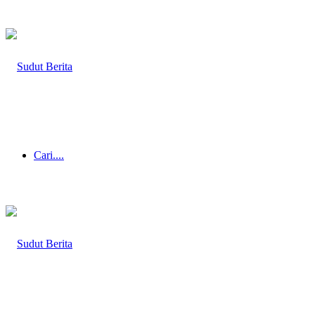
Cari....