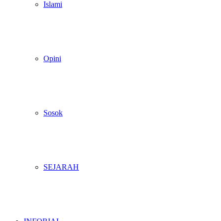
Islami
Opini
Sosok
SEJARAH