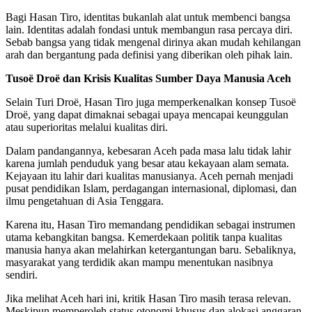
Bagi Hasan Tiro, identitas bukanlah alat untuk membenci bangsa
lain. Identitas adalah fondasi untuk membangun rasa percaya diri.
Sebab bangsa yang tidak mengenal dirinya akan mudah kehilangan
arah dan bergantung pada definisi yang diberikan oleh pihak lain.
Tusoë Droë dan Krisis Kualitas Sumber Daya Manusia Aceh
Selain Turi Droë, Hasan Tiro juga memperkenalkan konsep Tusoë
Droë, yang dapat dimaknai sebagai upaya mencapai keunggulan
atau superioritas melalui kualitas diri.
Dalam pandangannya, kebesaran Aceh pada masa lalu tidak lahir
karena jumlah penduduk yang besar atau kekayaan alam semata.
Kejayaan itu lahir dari kualitas manusianya. Aceh pernah menjadi
pusat pendidikan Islam, perdagangan internasional, diplomasi, dan
ilmu pengetahuan di Asia Tenggara.
Karena itu, Hasan Tiro memandang pendidikan sebagai instrumen
utama kebangkitan bangsa. Kemerdekaan politik tanpa kualitas
manusia hanya akan melahirkan ketergantungan baru. Sebaliknya,
masyarakat yang terdidik akan mampu menentukan nasibnya
sendiri.
Jika melihat Aceh hari ini, kritik Hasan Tiro masih terasa relevan.
Meskipun memperoleh status otonomi khusus dan alokasi anggaran