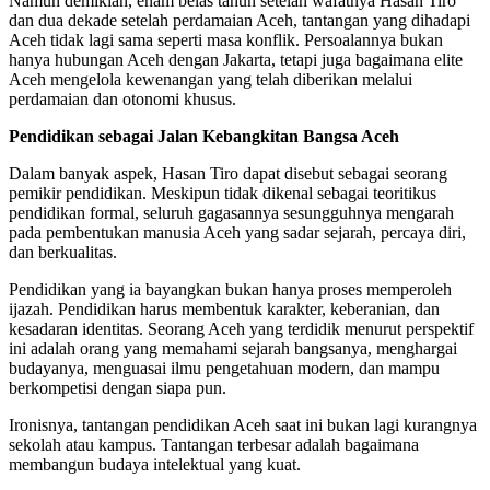
Namun demikian, enam belas tahun setelah wafatnya Hasan Tiro
dan dua dekade setelah perdamaian Aceh, tantangan yang dihadapi
Aceh tidak lagi sama seperti masa konflik. Persoalannya bukan
hanya hubungan Aceh dengan Jakarta, tetapi juga bagaimana elite
Aceh mengelola kewenangan yang telah diberikan melalui
perdamaian dan otonomi khusus.
Pendidikan sebagai Jalan Kebangkitan Bangsa Aceh
Dalam banyak aspek, Hasan Tiro dapat disebut sebagai seorang
pemikir pendidikan. Meskipun tidak dikenal sebagai teoritikus
pendidikan formal, seluruh gagasannya sesungguhnya mengarah
pada pembentukan manusia Aceh yang sadar sejarah, percaya diri,
dan berkualitas.
Pendidikan yang ia bayangkan bukan hanya proses memperoleh
ijazah. Pendidikan harus membentuk karakter, keberanian, dan
kesadaran identitas. Seorang Aceh yang terdidik menurut perspektif
ini adalah orang yang memahami sejarah bangsanya, menghargai
budayanya, menguasai ilmu pengetahuan modern, dan mampu
berkompetisi dengan siapa pun.
Ironisnya, tantangan pendidikan Aceh saat ini bukan lagi kurangnya
sekolah atau kampus. Tantangan terbesar adalah bagaimana
membangun budaya intelektual yang kuat.