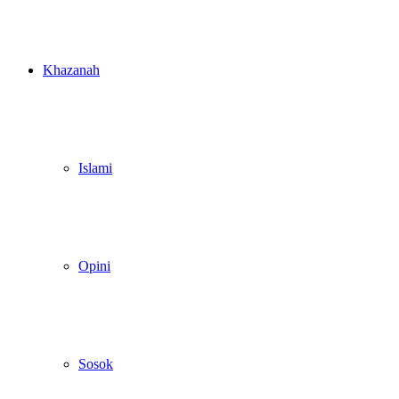
Khazanah
Islami
Opini
Sosok