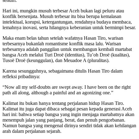
sendiri.
Hari ini, mungkin musuh terbesar Aceh bukan lagi peluru atau
konflik bersenjata. Musuh terbesar itu bisa berupa kemalasan
intelektual, korupsi, ketergantungan, rendahnya budaya membaca,
lemahnya inovasi, serta hilangnya keberanian untuk bermimpi besar.
Maka enam belas tahun setelah wafatnya Hasan Tiro, warisan
terbesarnya bukanlah romantisme konflik masa lalu. Warisan
terbesarnya adalah panggilan untuk membangun kembali martabat
bangsa Aceh melalui Turi Droë (identitas), Tu’oh Droë (kualitas),
Tusoë Droë (keunggulan), dan Meuadoe A (pluralitas).
Karena sesungguhnya, sebagaimana ditulis Hasan Tiro dalam
refleksi pribadinya:
“Now all my self-doubts are swept away. I have been on the right
path all along, although a painful and an agonizing one.”
Kalimat itu bukan hanya tentang perjalanan hidup Hasan Tiro.
Kalimat itu juga dapat dibaca sebagai pesan kepada generasi Aceh
hari ini: bahwa setiap bangsa yang ingin menjaga martabatnya akan
menempuh jalan yang panjang, berat, dan penuh pengorbanan.
Namun bangsa yang mengenal dirinya sendiri tidak akan kehilangan
arah dalam perjalanan sejarah.