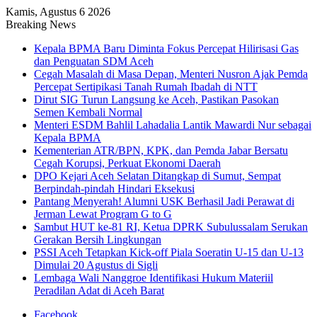
Kamis, Agustus 6 2026
Breaking News
Kepala BPMA Baru Diminta Fokus Percepat Hilirisasi Gas
dan Penguatan SDM Aceh
Cegah Masalah di Masa Depan, Menteri Nusron Ajak Pemda
Percepat Sertipikasi Tanah Rumah Ibadah di NTT
Dirut SIG Turun Langsung ke Aceh, Pastikan Pasokan
Semen Kembali Normal
Menteri ESDM Bahlil Lahadalia Lantik Mawardi Nur sebagai
Kepala BPMA
Kementerian ATR/BPN, KPK, dan Pemda Jabar Bersatu
Cegah Korupsi, Perkuat Ekonomi Daerah
DPO Kejari Aceh Selatan Ditangkap di Sumut, Sempat
Berpindah-pindah Hindari Eksekusi
Pantang Menyerah! Alumni USK Berhasil Jadi Perawat di
Jerman Lewat Program G to G
Sambut HUT ke-81 RI, Ketua DPRK Subulussalam Serukan
Gerakan Bersih Lingkungan
PSSI Aceh Tetapkan Kick-off Piala Soeratin U-15 dan U-13
Dimulai 20 Agustus di Sigli
Lembaga Wali Nanggroe Identifikasi Hukum Materiil
Peradilan Adat di Aceh Barat
Facebook