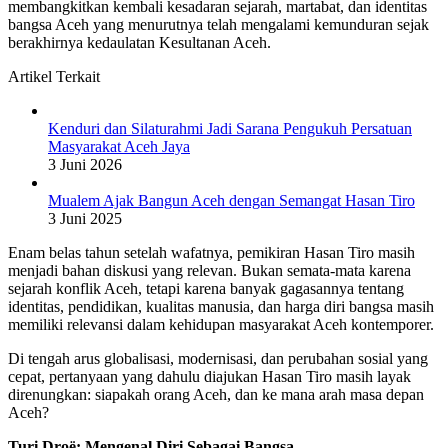
membangkitkan kembali kesadaran sejarah, martabat, dan identitas
bangsa Aceh yang menurutnya telah mengalami kemunduran sejak
berakhirnya kedaulatan Kesultanan Aceh.
Artikel Terkait
Kenduri dan Silaturahmi Jadi Sarana Pengukuh Persatuan
Masyarakat Aceh Jaya
3 Juni 2026
Mualem Ajak Bangun Aceh dengan Semangat Hasan Tiro
3 Juni 2025
Enam belas tahun setelah wafatnya, pemikiran Hasan Tiro masih
menjadi bahan diskusi yang relevan. Bukan semata-mata karena
sejarah konflik Aceh, tetapi karena banyak gagasannya tentang
identitas, pendidikan, kualitas manusia, dan harga diri bangsa masih
memiliki relevansi dalam kehidupan masyarakat Aceh kontemporer.
Di tengah arus globalisasi, modernisasi, dan perubahan sosial yang
cepat, pertanyaan yang dahulu diajukan Hasan Tiro masih layak
direnungkan: siapakah orang Aceh, dan ke mana arah masa depan
Aceh?
Turi Droë: Mengenal Diri Sebagai Bangsa