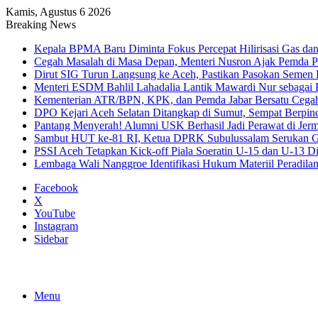
Kamis, Agustus 6 2026
Breaking News
Kepala BPMA Baru Diminta Fokus Percepat Hilirisasi Gas d
Cegah Masalah di Masa Depan, Menteri Nusron Ajak Pemda Pe
Dirut SIG Turun Langsung ke Aceh, Pastikan Pasokan Semen
Menteri ESDM Bahlil Lahadalia Lantik Mawardi Nur sebaga
Kementerian ATR/BPN, KPK, dan Pemda Jabar Bersatu Cegah
DPO Kejari Aceh Selatan Ditangkap di Sumut, Sempat Berpin
Pantang Menyerah! Alumni USK Berhasil Jadi Perawat di Jer
Sambut HUT ke-81 RI, Ketua DPRK Subulussalam Serukan G
PSSI Aceh Tetapkan Kick-off Piala Soeratin U-15 dan U-13 Dim
Lembaga Wali Nanggroe Identifikasi Hukum Materiil Peradilan
Facebook
X
YouTube
Instagram
Sidebar
Menu