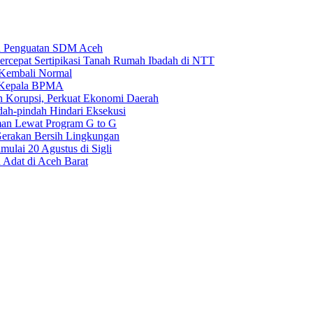
an Penguatan SDM Aceh
rcepat Sertipikasi Tanah Rumah Ibadah di NTT
 Kembali Normal
i Kepala BPMA
 Korupsi, Perkuat Ekonomi Daerah
dah-pindah Hindari Eksekusi
man Lewat Program G to G
erakan Bersih Lingkungan
ulai 20 Agustus di Sigli
 Adat di Aceh Barat