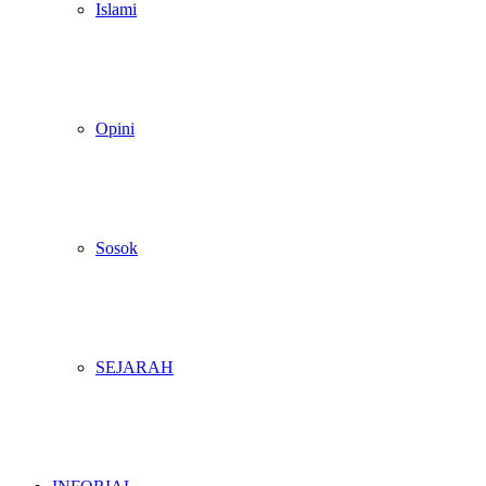
Islami
Opini
Sosok
SEJARAH