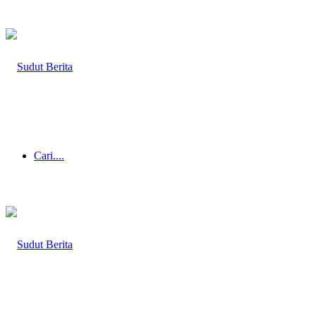
Cari....