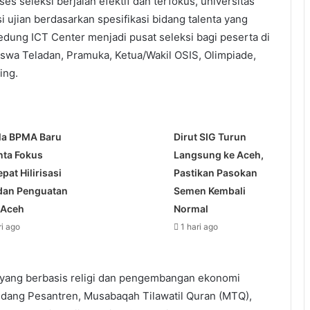
s seleksi berjalan efektif dan terfokus, universitas
i ujian berdasarkan spesifikasi bidang talenta yang
Gedung ICT Center menjadi pusat seleksi bagi peserta di
iswa Teladan, Pramuka, Ketua/Wakil OSIS, Olimpiade,
ing.
la BPMA Baru
Dirut SIG Turun
nta Fokus
Langsung ke Aceh,
pat Hilirisasi
Pastikan Pasokan
dan Penguatan
Semen Kembali
 Aceh
Normal
ri ago
1 hari ago
 yang berbasis religi dan pengembangan ekonomi
 bidang Pesantren, Musabaqah Tilawatil Quran (MTQ),