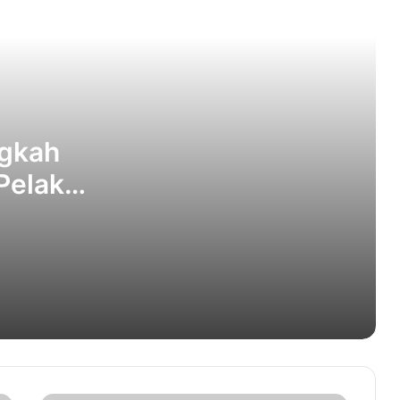
Masjid Babussalam Terima Dana CSR
Rp 200 Juta dari Bank Aceh
Nama Wartawan LensaPost Dicatut
untuk Meminta Uang ke Pejabat Aceh
ngkah
Pelaku
Tersangka Fitnah Sekda Aceh soal
Dana Rp 132 M Tak Ditahan
Mualem: Olahraga Aceh Harus Maju,
Pengurus KONI Wajib Kerja Nyata
Satu Jemaah Haji asal Aceh Besar
Wafat di Makkah