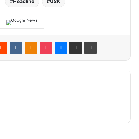
Headline
USK
terest
Reddit
VKontakte
Odnoklassniki
Pocket
Messenger
Share via Email
Print
PII Aceh Apresiasi Langkah Cepat
Polda Tangkap Pelaku Penista Agama
RSUDZA Angkat Gigi Palsu Pasien
yang Bersarang di Paru Selama 15
Tahun
Badan Jalan di Aceh Tengah Amblas,
Arus Lalu Lintas Dialihkan