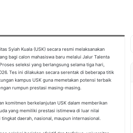
ara bidang di lingkungan kampus setempat, Rabu (11/2). Foto: Humas
itas Syiah Kuala (USK) secara resmi melaksanakan
ang bagi calon mahasiswa baru melalui Jalur Talenta
Proses seleksi yang berlangsung selama tiga hari,
026. Tes ini dilakukan secara serentak di beberapa titik
ingkungan kampus USK guna memetakan potensi terbaik
engan rumpun prestasi masing-masing.
kan komitmen berkelanjutan USK dalam memberikan
da yang memiliki prestasi istimewa di luar nilai
i tingkat daerah, nasional, maupun internasional.