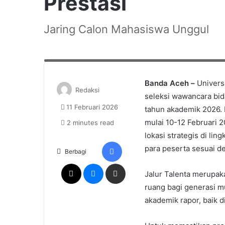
Prestasi
Jaring Calon Mahasiswa Unggul
Calon mahasiswa USK jalur Talenta mengikuti seleksi wawanc
USK
Banda Aceh –
Univers
Redaksi
seleksi wawancara bid
11 Februari 2026
tahun akademik 2026. 
mulai 10-12 Februari 2
2 minutes read
lokasi strategis di l
Facebook
para peserta sesuai d
Berbagi
X
Messenger
Share via Email
Jalur Talenta merupa
ruang bagi generasi mu
akademik rapor, baik d