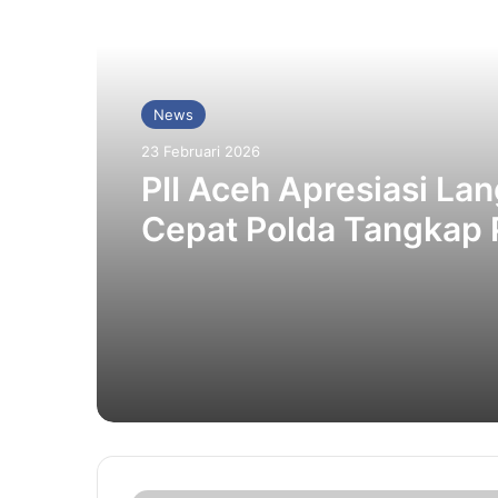
Baca Selanjutnya
News
23 Februari 2026
PII Aceh Apresiasi La
Cepat Polda Tangkap 
Penista Agama