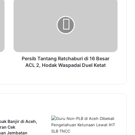
Persis Solo Datangkan Jebolan
Akademi FC Porto
Aceh Borong 11 Medali pada Olimpiade
Madrasah Indonesia 2025
Persib Tantang Ratchaburi di 16 Besar
ACL 2, Hodak Waspadai Duel Ketat
ak Banjir di Aceh,
ran Cek
an Jembatan