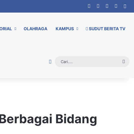
Facebook
X
YouTube
Instag
Sid
ORIAL
OLAHRAGA
KAMPUS
SUDUT BERITA TV
Random Article
Cari.
 Berbagai Bidang