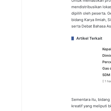
Untuk memastikan prose
mendistribusikan lokas
dipilih oleh peserta. 
bidang Karya Ilmiah, S
serta Debat Bahasa As
Artikel Terkait
Kepa
Dimi
Perce
Gas 
SDM
1 ha
Sementara itu, bidang
kreatif yang meliputi