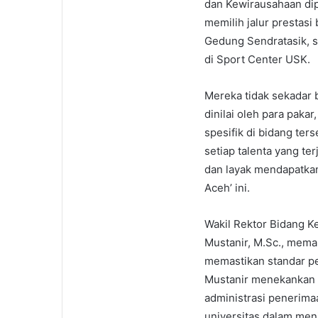
dan Kewirausahaan dip
memilih jalur prestasi
Gedung Sendratasik, s
di Sport Center USK.
Mereka tidak sekadar 
dinilai oleh para pakar
spesifik di bidang ter
setiap talenta yang te
dan layak mendapatkan
Aceh’ ini.
Wakil Rektor Bidang K
Mustanir, M.Sc., mema
memastikan standar pe
Mustanir menekankan 
administrasi penerima
universitas dalam menj