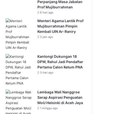
Perpanjang Masa Jabatan
Prof Mujiburrahman
6 hari ago
Menteri Agama Lantik Prof
Mujiburrahman Pimpin
Kembali UIN Ar-Raniry
3 jam ago
Kantongi Dukungan 18
DPW, Rahul Jadi Pendaftar
Pertama Calon Ketum PNA
3 hari ago
Lembaga Wali Nanggroe
Serap Aspirasi Penguatan
MoU Helsinki di Aceh Jaya
1 minggu ago